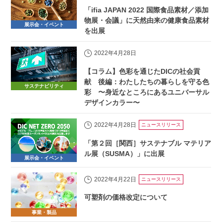
「ifia JAPAN 2022 国際食品素材／添加
物展・会議」に天然由来の健康食品素材
展示会・イベント
を出展
2022年4月28日
【コラム】色彩を通じたDICの社会貢
献 後編：わたしたちの暮らしを守る色
サステナビリティ
彩 〜身近なところにあるユニバーサル
デザインカラー〜
2022年4月28日
ニュースリリース
「第２回［関西］サステナブル マテリア
ル展（SUSMA）」に出展
展示会・イベント
2022年4月22日
ニュースリリース
可塑剤の価格改定について
事業・製品