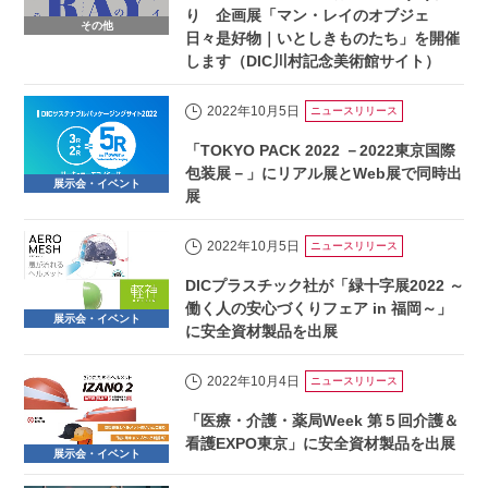
り 企画展「マン・レイのオブジェ
その他
日々是好物｜いとしきものたち」を開催
します（DIC川村記念美術館サイト）
2022年10月5日
ニュースリリース
「TOKYO PACK 2022 －2022東京国際
包装展－」にリアル展とWeb展で同時出
展示会・イベント
展
2022年10月5日
ニュースリリース
DICプラスチック社が「緑十字展2022 ～
働く人の安心づくりフェア in 福岡～」
展示会・イベント
に安全資材製品を出展
2022年10月4日
ニュースリリース
「医療・介護・薬局Week 第５回介護＆
看護EXPO東京」に安全資材製品を出展
展示会・イベント