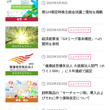
2022年3月28日
第124期定時株主総会決議ご通知を掲載
経営・IR
2022年3月25日
ニュースリリース
経済産業省「GXリーグ基本構想」への
賛同を表明
サステナビリティ
2022年3月24日
ニュースリリース
「健康経営優良法人 大規模法人部門（ホ
ワイト500）」に５年連続で認定
サステナビリティ
2022年3月23日
ニュースリリース
顔料製品の「サーチャージ制」導入およ
びそれに伴う価格改定について
事業・製品