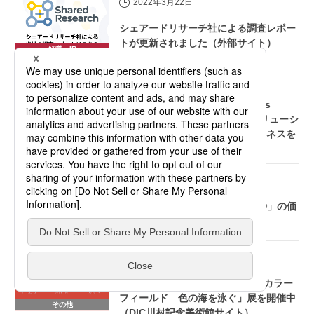
2022年3月22日
シェアードリサーチ社による調査レポー
トが更新されました（外部サイト）
経営・IR
2022年3月22日
ニュースリリース
サンケミカル社が「In‐Cosmetics
2022」で革新的で持続可能なソリューシ
展示会・イベント
ョンを提供し、ビューティービジネスを
再展開
2022年3月22日
ニュースリリース
共押出多層フィルム「DIFAREN®」の価
格改定について
事業・製品
2022年3月18日
DIC川村記念美術館では展覧会「カラー
フィールド 色の海を泳ぐ」展を開催中
その他
（DIC川村記念美術館サイト）