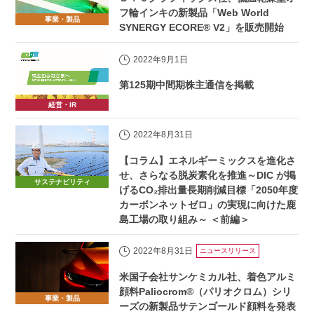
フ輪インキの新製品「Web World
事業・製品
SYNERGY ECORE® V2」を販売開始
2022年9月1日
第125期中間期株主通信を掲載
経営・IR
2022年8月31日
【コラム】エネルギーミックスを進化さ
せ、さらなる脱炭素化を推進～DIC が掲
サステナビリティ
げるCO₂排出量長期削減目標「2050年度
カーボンネットゼロ」の実現に向けた鹿
島工場の取り組み～ ＜前編＞
2022年8月31日
ニュースリリース
米国子会社サンケミカル社、着色アルミ
顔料Paliocrom®（パリオクロム）シリ
事業・製品
ーズの新製品サテンゴールド顔料を発表