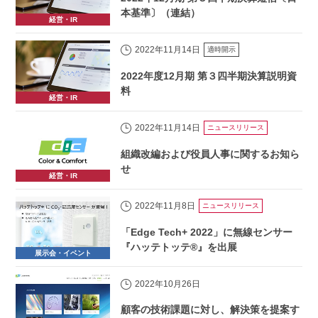
本基準〕（連結）
経営・IR
2022年11月14日
適時開示
2022年度12月期 第３四半期決算説明資
料
経営・IR
2022年11月14日
ニュースリリース
組織改編および役員人事に関するお知ら
せ
経営・IR
2022年11月8日
ニュースリリース
「Edge Tech+ 2022」に無線センサー
『ハッテトッテ®』を出展
展示会・イベント
2022年10月26日
顧客の技術課題に対し、解決策を提案す