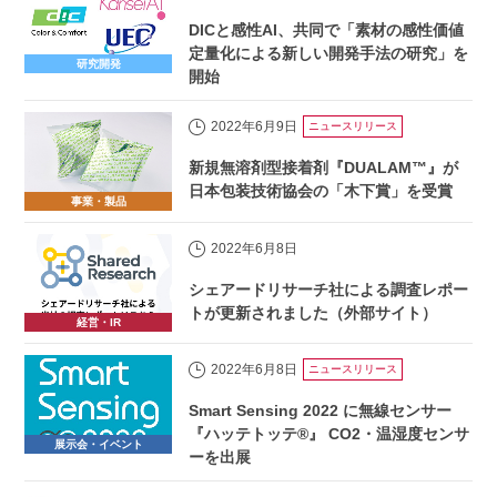
DICと感性AI、共同で「素材の感性価値
定量化による新しい開発手法の研究」を
研究開発
開始
2022年6月9日
ニュースリリース
新規無溶剤型接着剤『DUALAM™』が
日本包装技術協会の「木下賞」を受賞
事業・製品
2022年6月8日
シェアードリサーチ社による調査レポー
トが更新されました（外部サイト）
経営・IR
2022年6月8日
ニュースリリース
Smart Sensing 2022 に無線センサー
『ハッテトッテ®』 CO2・温湿度センサ
展示会・イベント
ーを出展