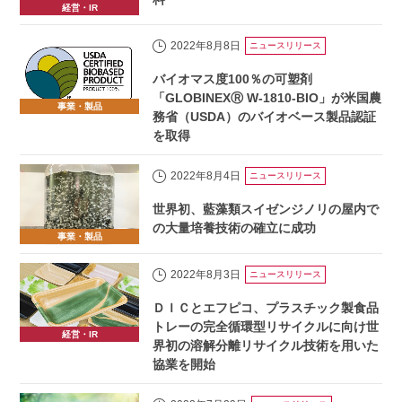
経営・IR
2022年8月8日
ニュースリリース
バイオマス度100％の可塑剤
「GLOBINEXⓇ W-1810-BIO」が米国農
事業・製品
務省（USDA）のバイオベース製品認証
を取得
2022年8月4日
ニュースリリース
世界初、藍藻類スイゼンジノリの屋内で
の大量培養技術の確立に成功
事業・製品
2022年8月3日
ニュースリリース
ＤＩＣとエフピコ、プラスチック製食品
トレーの完全循環型リサイクルに向け世
経営・IR
界初の溶解分離リサイクル技術を用いた
協業を開始