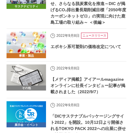
せ、さらなる脱炭素化を推進～DIC が掲
サステナビリティ
げるCO₂排出量長期削減目標「2050年度
カーボンネットゼロ」の実現に向けた鹿
島工場の取り組み～ ＜後編＞
2022年9月8日
ニュースリリース
エポキシ系可塑剤の価格改定について
事業・製品
2022年9月8日
【メディア掲載】アイアールmagazine
オンラインに社長インタビュー記事が掲
その他
載されました（2022/9/7）
2022年9月8日
「DICサステナブルパッケージングサイ
ト2022」を開設。10月12日より開催さ
展示会・イベント
れるTOKYO PACK 2022への出展に併せ