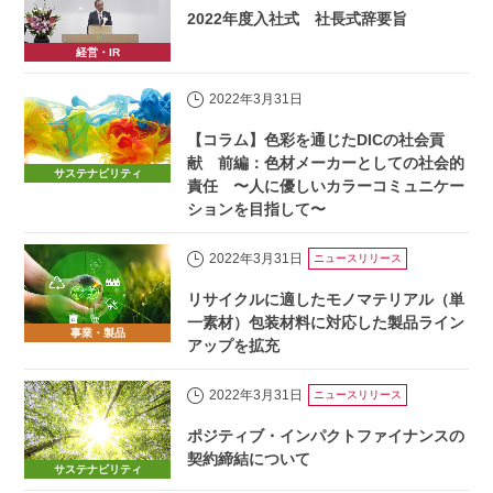
2022年度入社式 社長式辞要旨
経営・IR
2022年3月31日
【コラム】色彩を通じたDICの社会貢
献 前編：色材メーカーとしての社会的
サステナビリティ
責任 〜人に優しいカラーコミュニケー
ションを目指して〜
2022年3月31日
ニュースリリース
リサイクルに適したモノマテリアル（単
一素材）包装材料に対応した製品ライン
事業・製品
アップを拡充
2022年3月31日
ニュースリリース
ポジティブ・インパクトファイナンスの
契約締結について
サステナビリティ