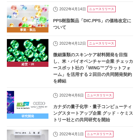
2022年4月14日
ニュースリリース
PPS樹脂製品「DIC.PPS」の価格改定に
ついて
事業・製品
2022年4月12日
ニュースリリース
微細藻類のスキンケア材料開発を目指
し、米・バイオベンチャー企業 チェッカ
経営・IR
ースポット社の「WING™プラットフォ
ーム」を活用する２回目の共同開発契約
を締結
2022年4月6日
ニュースリリース
カナダの量子化学・量子コンピューティ
ングスタートアップ企業 グッド・ケミス
研究開発
トリー社との共同研究を開始
2022年4月1日
ニュースリリース