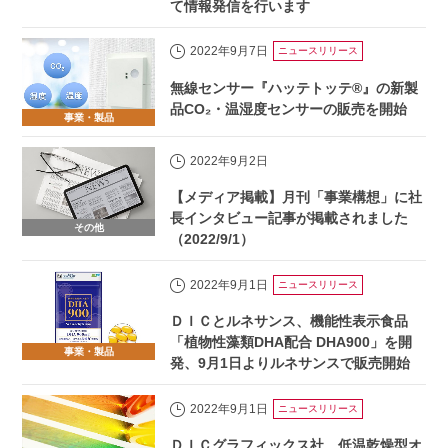
て情報発信を行います
2022年9月7日
ニュースリリース
無線センサー『ハッテトッテ®』の新製
品CO₂・温湿度センサーの販売を開始
事業・製品
2022年9月2日
【メディア掲載】月刊「事業構想」に社
長インタビュー記事が掲載されました
その他
（2022/9/1）
2022年9月1日
ニュースリリース
ＤＩＣとルネサンス、機能性表示食品
「植物性藻類DHA配合 DHA900」を開
事業・製品
発、9月1日よりルネサンスで販売開始
2022年9月1日
ニュースリリース
ＤＩＣグラフィックス社、低温乾燥型オ