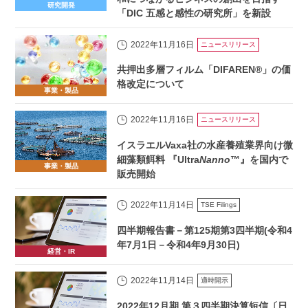
研究開発
「DIC 五感と感性の研究所」を新設
2022年11月16日
ニュースリリース
共押出多層フィルム「DIFAREN®」の価
格改定について
事業・製品
2022年11月16日
ニュースリリース
イスラエルVaxa社の水産養殖業界向け微
細藻類餌料 『Ultra
Nanno
™』を国内で
事業・製品
販売開始
2022年11月14日
TSE Filings
四半期報告書－第125期第3四半期(令和4
年7月1日－令和4年9月30日)
経営・IR
2022年11月14日
適時開示
2022年12月期 第３四半期決算短信〔日