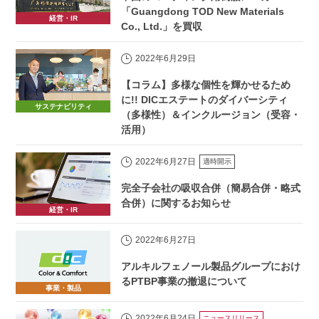
「Guangdong TOD New Materials
経営・IR
Co., Ltd.」を買収
2022年6月29日
【コラム】多様な個性を輝かせるため
に!! DICエステートのダイバーシティ
サステナビリティ
（多様性）＆インクルージョン（受容・
活用）
2022年6月27日
適時開示
完全子会社の吸収合併（簡易合併・略式
合併）に関するお知らせ
経営・IR
2022年6月27日
アルキルフェノール製品グループにおけ
るPTBP事業の撤退について
事業・製品
2022年6月24日
ニュースリリース