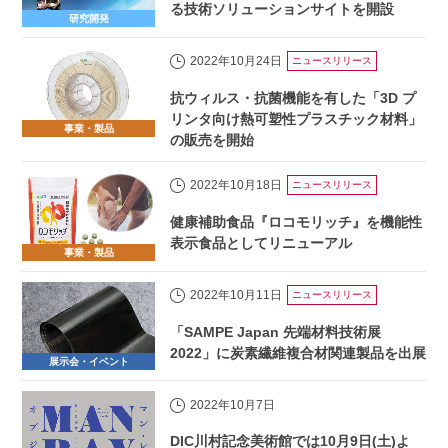
る技術ソリューションサイトを開設
研究開発
2022年10月24日
ニュースリリース
抗ウィルス・抗菌機能を有した「3D プ
リンタ向け熱可塑性プラスチック材料」
事業・製品
の販売を開始
2022年10月18日
ニュースリリース
健康補助食品『ロコモリッチ』を機能性
表示食品としてリニューアル
事業・製品
2022年10月11日
ニュースリリース
「SAMPE Japan 先端材料技術展
2022」に炭素繊維複合材関連製品を出展
展示会・イベント
2022年10月7日
DIC川村記念美術館では10月9日(土)よ