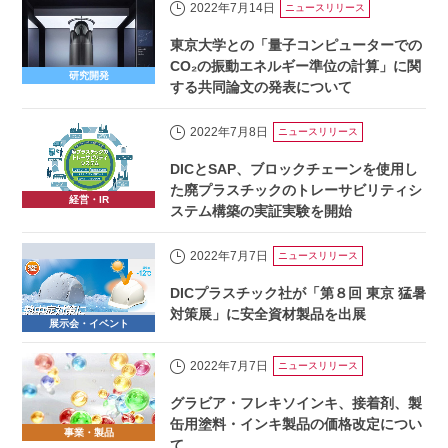
2022年7月14日
ニュースリリース
東京大学との「量子コンピューターでの
CO₂の振動エネルギー準位の計算」に関
研究開発
する共同論文の発表について
2022年7月8日
ニュースリリース
DICとSAP、ブロックチェーンを使用し
た廃プラスチックのトレーサビリティシ
経営・IR
ステム構築の実証実験を開始
2022年7月7日
ニュースリリース
DICプラスチック社が「第８回 東京 猛暑
対策展」に安全資材製品を出展
展示会・イベント
2022年7月7日
ニュースリリース
グラビア・フレキソインキ、接着剤、製
缶用塗料・インキ製品の価格改定につい
事業・製品
て