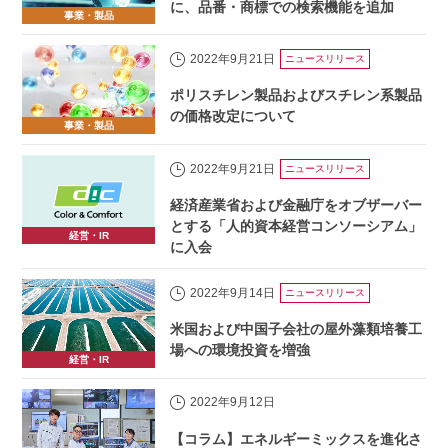
に、品番・商標での検索機能を追加
事業・製品
2022年9月21日
ニュースリリース
ポリスチレン製品およびスチレン系製品
の価格改定について
事業・製品
2022年9月21日
ニュースリリース
経済産業省および金融庁をオブザーバー
とする「人的資本経営コンソーシアム」
経営・IR
に入会
2022年9月14日
ニュースリリース
米国および中国子会社の屋外藻類培養工
場への環境投資を増強
経営・IR
2022年9月12日
【コラム】エネルギーミックスを進化さ