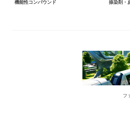
機能性コンパウンド
捺染剤・
フ