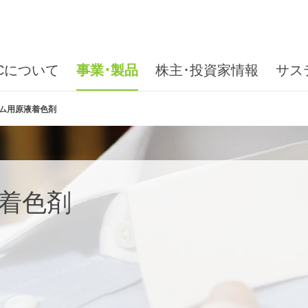
ICについて
事業･製品
株主･投資家情報
サス
ム用原液着色剤
着色剤