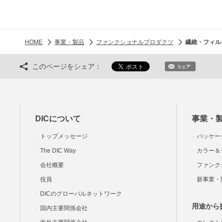
HOME
事業・製品
ファンクショナルプロダクツ
繊維・フィル
このページをシェア：
DICについて
事業・
トップメッセージ
パッケー
The DIC Way
カラー＆
会社概要
ファンク
役員
新事業・
DICのグローバルネットワーク
用途から
国内主要関係会社