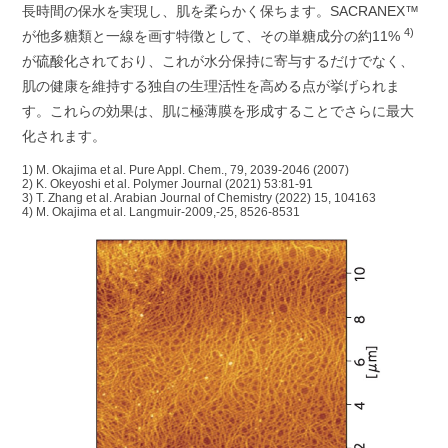
長時間の保水を実現し、肌を柔らかく保ちます。SACRANEX™
4)
が他多糖類と一線を画す特徴として、その単糖成分の約11%
が硫酸化されており、これが水分保持に寄与するだけでなく、
肌の健康を維持する独自の生理活性を高める点が挙げられま
す。これらの効果は、肌に極薄膜を形成することでさらに最大
化されます。
1) M. Okajima et al. Pure Appl. Chem., 79, 2039-2046 (2007)
2) K. Okeyoshi et al. Polymer Journal (2021) 53:81-91
3) T. Zhang et al. Arabian Journal of Chemistry (2022) 15, 104163
4) M. Okajima et al. Langmuir-2009,-25, 8526-8531