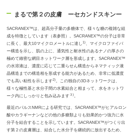
まるで第２の皮膚 ーセカンドスキンー
SACRANEX™は、超高分子量の多糖体で、様々な糖の複雑な組
成を特徴としています（表参照）。SACRANEX™の分子は非常
1)
に長く、最大10マイクロメートルに達し
、マイクロファイバ
ー構造を示し、肌の上に、通気性と耐水性のあるナノの厚さの
極めて緻密な網目ネットワーク層を形成します。SACRANEX™
の水溶液は、濃度に応じて二重らせん構造からネマティック液
晶構造までの構造相を形成する能力があるため、非常に低濃度
2)
でも高い粘性を示します
。この独自の3Dネットワークは、
様々な極性基と水分子間の水素結合と相まって、水をネットワ
３)
ーク内にしっかりと包み込みます
。
最近のパルスNMRによる研究では、SACRANEX™がヒアルロン
酸やカラギーナンなどの他の多糖類よりも効果的かつ強力に水
分子を結合することを示しています。SACRANEX™がつくり出
す第２の皮膚層は、結合した水分子を継続的に放出するため、