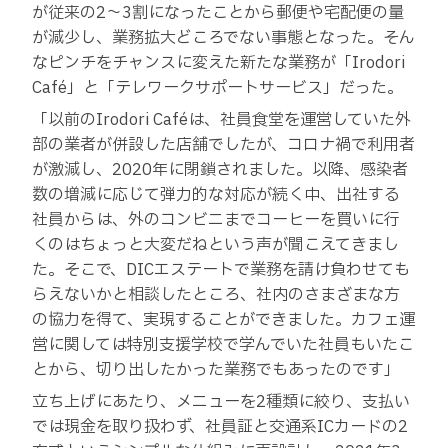
が従来の2〜3割になったことから郵便や宅配便の量
が減少し、業務拡大どころでない事態となった。そん
なピンチをチャンスに変えた新たな業務が「Irodori
Café」と「テレワークサポートサービス」だった。
「以前のIrodori Caféは、社員食堂を運営していた外
部の業者が併設した店舗でしたが、コロナ禍で利用者
が激減し、2020年に閉鎖されました。以降、感染者
数の増減に応じて弾力的な対応が続く中、出社する
社員からは、外のコンビニまでコーヒーを買いに行
くのはちょっと大変だねという声が聞こえてきまし
た。そこで、DICエステートで業務を請け負わせても
らえないかと相談したところ、社内のさまざまな方
の協力を得て、実現することができました。カフェ運
営に関しては特別支援学校で学んでいた社員もいたこ
とから、切り出したかった業務でもあったのです」
立ち上げにあたり、メニューを2種類に絞り、支払い
では現金を取り扱わず、社員証と交通系ICカードの2