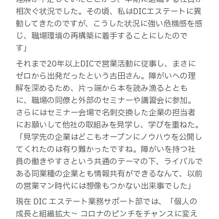
相次ぐ状況でした。その頃、私はDICエステートに異
動してきたのですが、こうした状況に強い危機感を感
じ、職場環境の再構築に着手することにしたので
す」
それまで20年以上DICで営業活動に従事し、まさに
ゼロから出発だったという古田さん。障がいへの理
解を深めるため、片っ端から本を読み漁るととも
に、職場の同僚と外部のセミナーや講習会に参加。
さらにはセミナー会場で名刺交換した企業の担当者
にお願いして他社の取組みを見学し、学びを重ねた。
「見学先の企業はどこもオープンにノウハウを公開し
てくれたのは有り難かったですね。障がいを持つ社
員の働きやすさという共通のテーマの下、ライバルで
ある同業種の企業とも情報共有ができるなんて、以前
の営業マン時代には想像もつかない出来事でした」
現在 DIC エステート業務サポート部では、「個人の
成長と組織拡大～ コロナのピンチをチャンスに変え