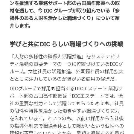
ンを推進する業務サポート部の古田昌作部長への取
材を通して、今 DIC グループが取り組んでいる「多
様性のある人財を活かした職場づくり」について紹
介します。
学びと共にDIC らしい職場づくりへの挑戦
「人財の多様性の確保と活躍推進」をサステナビリ
ティ活動の重要テーマの一つに位置づけているDICグ
ループ。女性社員の活躍推進、外国籍社員の採用拡大
とともに注力しているのが障がい者雇用の促進だ。
DICグループで採用も担当するDICエステート 業務サ
ポート部の古田昌作部長は「DICエステートでは、会
社の重要な戦力として活躍してもらうためにも、社員
の個性や特性を活かした働きやすい職場づくりに力
を入れています。というのも、以前は採用から入社後
の指導体制まで職場全体として障がいという個性への
理解が不足していたことから、早期に退職する社員が