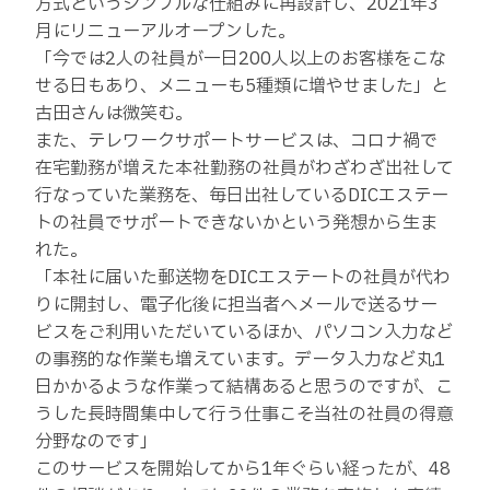
方式というシンプルな仕組みに再設計し、2021年3
月にリニューアルオープンした。
「今では2人の社員が一日200人以上のお客様をこな
せる日もあり、メニューも5種類に増やせました」と
古田さんは微笑む。
また、テレワークサポートサービスは、コロナ禍で
在宅勤務が増えた本社勤務の社員がわざわざ出社して
行なっていた業務を、毎日出社しているDICエステー
トの社員でサポートできないかという発想から生ま
れた。
「本社に届いた郵送物をDICエステートの社員が代わ
りに開封し、電子化後に担当者へメールで送るサー
ビスをご利用いただいているほか、パソコン入力など
の事務的な作業も増えています。データ入力など丸1
日かかるような作業って結構あると思うのですが、こ
うした長時間集中して行う仕事こそ当社の社員の得意
分野なのです」
このサービスを開始してから1年ぐらい経ったが、48