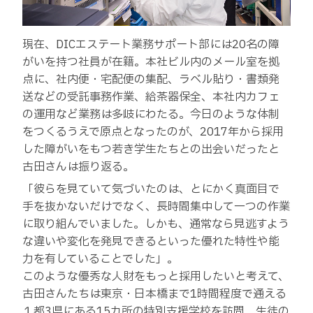
現在、DICエステート業務サポート部には20名の障
がいを持つ社員が在籍。本社ビル内のメール室を拠
点に、社内便・宅配便の集配、ラベル貼り・書類発
送などの受託事務作業、給茶器保全、本社内カフェ
の運用など業務は多岐にわたる。今日のような体制
をつくるうえで原点となったのが、2017年から採用
した障がいをもつ若き学生たちとの出会いだったと
古田さんは振り返る。
「彼らを見ていて気づいたのは、とにかく真面目で
手を抜かないだけでなく、長時間集中して一つの作業
に取り組んでいました。しかも、通常なら見逃すよう
な違いや変化を発見できるといった優れた特性や能
力を有していることでした」。
このような優秀な人財をもっと採用したいと考えて、
古田さんたちは東京・日本橋まで1時間程度で通える
１都3県にある15カ所の特別支援学校を訪問。生徒の