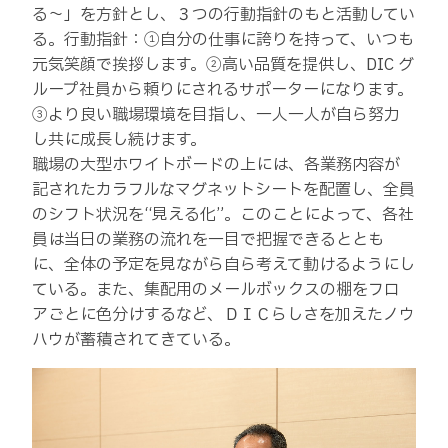
る～」を方針とし、３つの行動指針のもと活動してい
る。行動指針：①自分の仕事に誇りを持って、いつも
元気笑顔で挨拶します。②高い品質を提供し、DIC グ
ループ社員から頼りにされるサポーターになります。
③より良い職場環境を目指し、一人一人が自ら努力
し共に成長し続けます。
職場の大型ホワイトボードの上には、各業務内容が
記されたカラフルなマグネットシートを配置し、全員
のシフト状況を“見える化”。このことによって、各社
員は当日の業務の流れを一目で把握できるととも
に、全体の予定を見ながら自ら考えて動けるようにし
ている。また、集配用のメールボックスの棚をフロ
アごとに色分けするなど、ＤＩＣらしさを加えたノウ
ハウが蓄積されてきている。