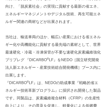
向け、「脱炭素社会」の実現に貢献する最新の省エネ、
エネルギーマネジメントやデジタル技術、再生可能エネ
ルギー関連の商材などが出展されます。
当社は、輸送車両のほか、幅広い産業における省エネル
ギー化や高機能化に貢献する最先端の素材として、世界
最速硬化・冷蔵・冷凍保管が不要な速硬化炭素繊維強化
®
プリプレグ
『DICARBO
LF』
をNEDO［国立研究開発
法人新エネルギー・産業技術総合開発機構］ブース内に
出展します。
®
『DICARBO
LF』
は、NEDOの助成事業『戦略的省エ
ネルギー技術革新プログラム』に採択され開発した製品
です。同製品は、炭素繊維複合材料（CFRP）の生産性
向上により、その普及を促進し、軽量化による低燃費