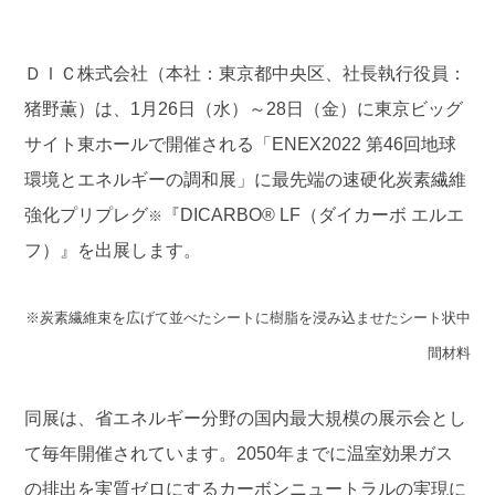
ＤＩＣ株式会社（本社：東京都中央区、社長執行役員：
猪野薫）は、1月26日（水）～28日（金）に東京ビッグ
サイト東ホールで開催される「ENEX2022 第46回地球
環境とエネルギーの調和展」に最先端の速硬化炭素繊維
強化プリプレグ
『DICARBO® LF（ダイカーボ エルエ
※
フ）』を出展します。
※炭素繊維束を広げて並べたシートに樹脂を浸み込ませたシート状中
間材料
同展は、省エネルギー分野の国内最大規模の展示会とし
て毎年開催されています。2050年までに温室効果ガス
の排出を実質ゼロにするカーボンニュートラルの実現に