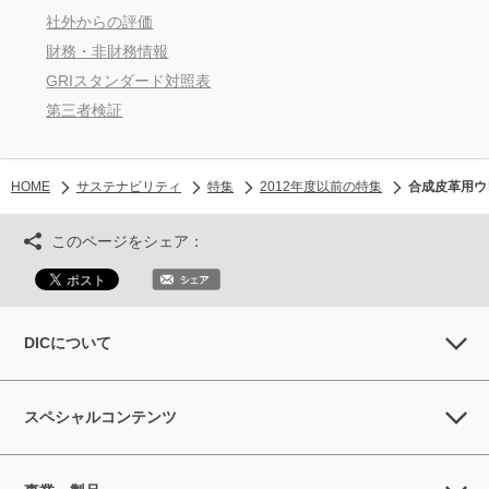
社外からの評価
財務・非財務情報
GRIスタンダード対照表
第三者検証
HOME
サステナビリティ
特集
2012年度以前の特集
合成皮革用ウ
このページをシェア：
DICについて
スペシャルコンテンツ