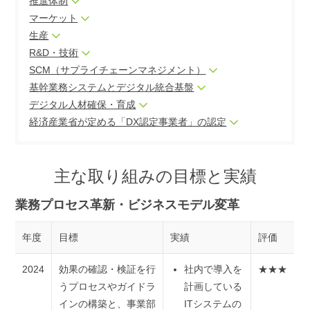
推進体制
マーケット
生産
R&D・技術
SCM（サプライチェーンマネジメント）
基幹業務システムとデジタル統合基盤
デジタル人材確保・育成
経済産業省が定める「DX認定事業者」の認定
主な取り組みの目標と実績
業務プロセス革新・ビジネスモデル変革
年度
目標
実績
評価
2024
効果の確認・検証を行
社内で導入を
★★★
うプロセスやガイドラ
計画している
インの構築と、事業部
ITシステムの