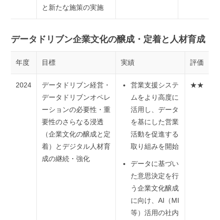
と新たな施策の実施
データドリブン企業文化の醸成・定着と人材育成
年度
目標
実績
評価
2024
データドリブン経営・
営業支援システ
★★
データドリブンオペレ
ムをより高度に
ーションの必要性・重
活用し、データ
要性のさらなる浸透
を基にした営業
（企業文化の醸成と定
活動を促進する
着）とデジタル人材育
取り組みを開始
成の継続・強化
データに基づい
た意思決定を行
う企業文化醸成
に向け、AI（MI
等）活用の社内