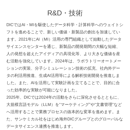
R&D・技術
DICではAI・MIを駆使したデータ科学・計算科学へのウェイトシ
フトを進めることで、新しい価値・新製品の創出を加速してい
ます。2021年にAI（MI）活用の専門組織として始動したデータ
サイエンスセンターを通じ、新製品の開発期間の大幅な短縮、
人の発想を超えたアイディアの具現化等、より大きな価値を産
む活動を強化しています。2024年は、ラボラトリーオートメー
ションの実装、分子シミュレーション技術の拡充、社内外デー
タの利活用推進、生成AI活用等による解析技術開発を推進しま
した。また、AIを活用して実験計画を立てることで、目的に合
った効率的な実験が可能になりました。
2025年、DICでは2024年の活動をさらに深化させるとともに、
大規模言語モデル（LLM）を“マーケティング”や“文書管理”など
へ活用することで業務プロセスの抜本的な変革を進めます。ま
た、サンケミカル社をはじめ海外DICグループとのグローバルな
データサイエンス連携を推進します。