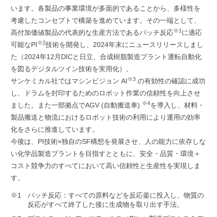
います。各製品の事業環境が多面的であることから、多様性を
考慮したコンセプトで構築を進めています。その一端として、
※1
高付加価値製品の代表的な生産方法であるバッチ反応
に適応
※2
可能なPI
技術を開発し、2024年末にニュースリリースしまし
た（2024年12月DICと日立、合成樹脂製造プラント運転自動化
を図るデジタルツイン技術を実用化）。
※3
サンケミカル社ではマシンビジョン AI
の有効性の確認に成功
し、ドラムを封印するためのロボット作業の信頼性を向上させ
※4
ました。また一部拠点でAGV (自動搬送車)
を導入し、材料・
製品搬送と物流におけるロボット技術の利用により運用の効率
化をさらに推進しています。
今後は、PI技術×独自のSF構想を発展させ、人の能力に依存しな
い化学品製造プラントを目指すとともに、安全・品質・環境＋
コスト競争力のすべてにおいて高い信頼性と生産性を実現しま
す。
バッチ反応：すべての原料などを反応釜に投入し、物質の
反応がすべて終了した後に生成物を取り出す手法。