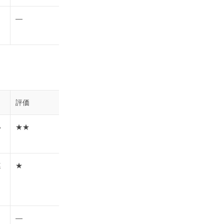
―
評価
い
★★
連
★
―