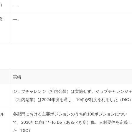
プ）
―
業
―
実績
ジョブチャレンジ（社内公募）は実施せず。ジョブチャレンジ
（社内副業）は2024年度を通し、10名が制度を利用した（DIC
グル
各部門における主要ポジションのうち約100ポジションについ
て、2030年に向けたTo Be（あるべき姿）像、人材要件を定義し
た（DIC）