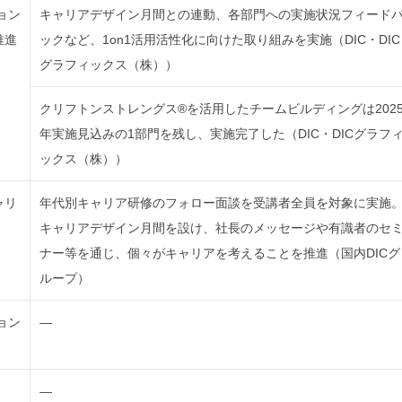
ョン
キャリアデザイン月間との連動、各部門への実施状況フィード
推進
ックなど、1on1活用活性化に向けた取り組みを実施（DIC・DIC
グラフィックス（株））
クリフトンストレングス®を活用したチームビルディングは202
年実施見込みの1部門を残し、実施完了した（DIC・DICグラフ
ックス（株））
ャリ
年代別キャリア研修のフォロー面談を受講者全員を対象に実施
キャリアデザイン月間を設け、社長のメッセージや有識者のセ
ナー等を通じ、個々がキャリアを考えることを推進（国内DICグ
ループ）
ョン
―
―