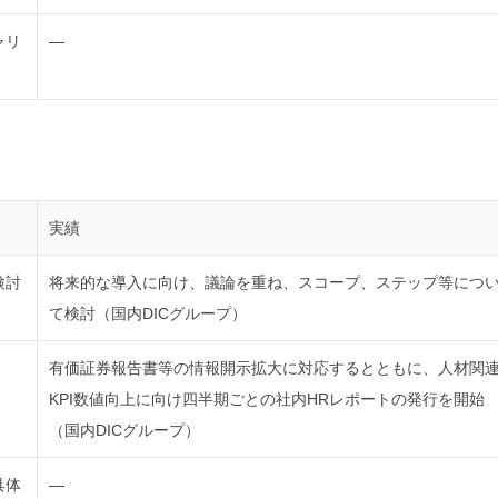
ャリ
―
実績
検討
将来的な導入に向け、議論を重ね、スコープ、ステップ等につ
て検討（国内DICグループ）
有価証券報告書等の情報開示拡大に対応するとともに、人材関
KPI数値向上に向け四半期ごとの社内HRレポートの発行を開始
（国内DICグループ）
具体
―