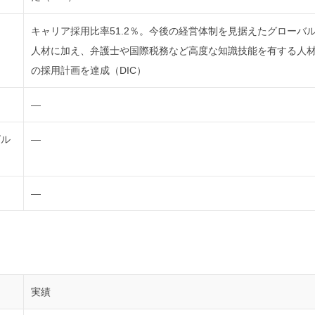
キャリア採用比率51.2％。今後の経営体制を見据えたグローバ
人材に加え、弁護士や国際税務など高度な知識技能を有する人
の採用計画を達成（DIC）
）
―
グル
―
―
実績