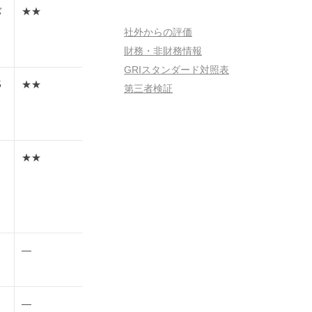
バ
★★
社外からの評価
財務・非財務情報
GRIスタンダード対照表
5
★★
第三者検証
ィ
。
★★
ミ
―
―