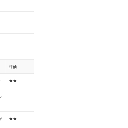
―
評価
一
★★
を
ル
が
★★
取