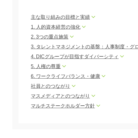
主な取り組みの目標と実績
1. 人的資本経営の強化
2. 3つの重点施策
3. タレントマネジメントの基盤：人事制度・
4. DICグループが目指すダイバーシティ
5. 人権の尊重
6. ワークライフバランス・健康
社員とのつながり
マスメディアとのつながり
マルチステークホルダー方針