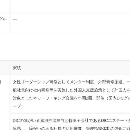
グル
―
実績
研
女性リーダーシップ研修としてメンター制度、外部研修派遣、
ー
般社員向け社内研修等を実施した外国人支援施策として外国人
対象としたネットワーキング会議を年間2回、開催（国内DICグ
ープ）
DICの障がい者雇用推進担当と特例子会社であるDICエステート
連携し、障がいのある社員の活用推進、管理指導体制の強化に