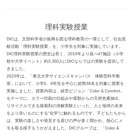
理科実験授業
DICは、文部科学省が振興を図る理科教育の一環として、社会貢
献活動「理科実験授業」を、小学生を対象に実施しています。
DIC理科実験授業の歴史は長く、2010年より延べ47施設（小学
校や大学イベント）約3,350人にDICならではの実験を提供して
きました。
2023年は、「東北大学サイエンスキャンパス 体験型科学教
室」において、小学5、6年生を中心に総勢38名を対象に授業を
実施しました。授業内容は、経営ビジョン「Color & Comfort」
をテーマに、カラー印刷の仕組みや藻類からの天然色素抽出、
リサイクルできる接着剤の溶解実験といった、人と地球の未来
をより良いものにする“化学”に触れるものです。子どもたちから
は、実験の楽しさや発見する喜びの声が多く聞かれ、熱心にメ
モを取る様子もうかがえました。DICグループは、「Color &