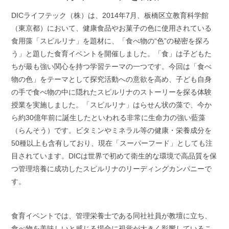
DICライフテック（株）は、2014年7月、板橋区立教育科学館
（東京都）において、健康食品やお菓子の色に使用されている
食用藻「スピルリナ」を題材に、「食べ物の“色”の秘密を探ろ
う」と題した食育イベントを開催しました。「食」は子どもた
ちが最も強い関心を持つ学習テーマの一つです。今回は「食べ
物の色」をテーマとして探究活動への意欲を高め、子ども自身
の手で食べ物の中に隠れたスピルリナのストーリーを探る体験
授業を実施しました。「スピルリナ」はらせん状の藻で、今か
ら約30億年前に誕生したといわれる非常に生命力の強い藍藻
（らんそう）です。ビタミンやミネラル等の健康・栄養成分を
50種以上も含有しており、現在「スーパーフード」としても注
目されています。DICは世界で初めて衛生的な環境で高品質を保
つ管理培養に成功したスピルリナのリーディングカンパニーで
す。
食育イベントでは、管理栄養士である同社社員が教壇に立ち、
食べ物を美味しいと感じる場合に視覚が大きく影響しているこ