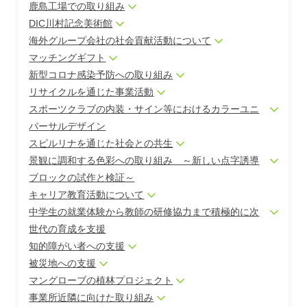
鹿島工場での取り組み
DIC川村記念美術館
海外グループ会社の社会貢献活動について
マッチングギフト
新型コロナ感染予防への取り組み
リサイクルを通じた事業活動
スポーツクラブの内装・サイン等におけるカラーユニ
バーサルデザイン
スピルリナを通じた社会との共生
景観に調和する色彩への取り組み ～新しい点字誘導
ブロックの試作と検証～
キャリア教育活動について
中学生の就業体験から教師の研修協力まで積極的に次
世代の育成を支援
知的障がい者への支援
被災地への支援
マングローブの植林プロジェクト
事業所近隣に向けた取り組み