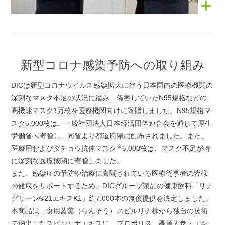
新型コロナ感染予防への取り組み
DICは新型コロナウイルス感染拡大に伴う日本国内の医療機関の
深刻なマスク不足の状況に鑑み、備蓄していたN95規格などの
高機能マスク1万枚を医療機関向けに寄贈しました。N95規格マ
スク5,000枚は、一般社団法人日本経済団体連合会を通じて厚生
労働省へ寄贈し、同省より都道府県に配布されました。また、
※
医療用およびダチョウ抗体マスク
5,000枚は、マスク不足が特
に深刻な医療機関に寄贈しました。
また、感染症の予防や治療に奮闘されている医療従事者の皆様
の健康をサポートするため、DICグループ製品の健康飲料「リナ
グリーン®21エキスK1」約7,000本の無償提供を決定しました。
本商品は、食用藍藻（らんそう）スピルリナ株から独自の技術
で抽出したスピルリナエキスに、プロポリス、高麗人参・エキ