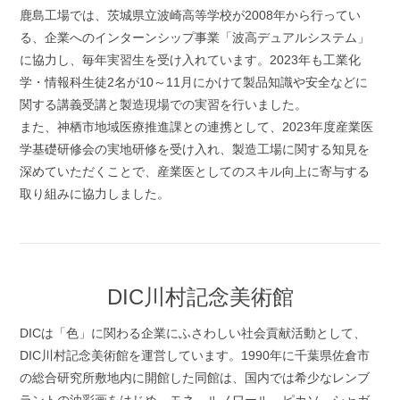
鹿島工場では、茨城県立波崎高等学校が2008年から行ってい
る、企業へのインターンシップ事業「波高デュアルシステム」
に協力し、毎年実習生を受け入れています。2023年も工業化
学・情報科生徒2名が10～11月にかけて製品知識や安全などに
関する講義受講と製造現場での実習を行いました。
また、神栖市地域医療推進課との連携として、2023年度産業医
学基礎研修会の実地研修を受け入れ、製造工場に関する知見を
深めていただくことで、産業医としてのスキル向上に寄与する
取り組みに協力しました。
DIC川村記念美術館
DICは「色」に関わる企業にふさわしい社会貢献活動として、
DIC川村記念美術館を運営しています。1990年に千葉県佐倉市
の総合研究所敷地内に開館した同館は、国内では希少なレンブ
ラントの油彩画をはじめ、モネ、ルノワール、ピカソ、シャガ