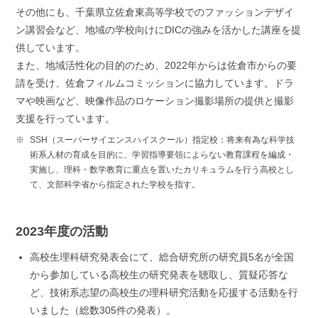
その他にも、千葉県立佐倉東高等学校でのファッションデザイ
ン講習会など、地域の学校向けにDICの強みを活かした講座を提
供しています。
また、地域活性化の目的のため、2022年からは佐倉市からの要
請を受け、佐倉フィルムコミッションに協力しています。ドラ
マや映画など、映像作品のロケーション撮影場所の提供と撮影
支援を行っています。
SSH（スーパーサイエンスハイスクール）指定校：将来有為な科学技
術系人材の育成を目的に、学習指導要領によらない教育課程を編成・
実施し、理科・数学教育に重点を置いたカリキュラムを行う高校とし
て、文部科学省から指定された学校を指す。
2023年度の活動
高校生理科研究発表会にて、総合研究所の研究員5名が全国
から参加している高校生の研究発表を聴取し、質疑応答な
ど、技術系志望の高校生の理科研究活動を応援する活動を行
いました（総数305件の発表）。