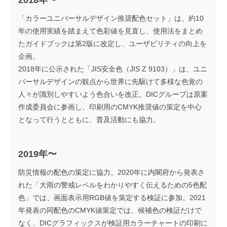
2018年〜
「カラーユニバーサルデザイン推奨配色セット」は、約10
年の使用実績を踏まえて色彩値を見直し、使用法をまとめ
たガイドブックは第2版に改定し、ユーザビリティの向上を
企画。
2018年に公示された「JIS安全色（JIS Z 9103）」は、ユニ
バーサルデザインの観点から世界に先駆けて多様な色覚の
人々が識別しやすいよう色合いを改正。DICグループは原案
作成委員会に参画し、印刷用のCMYK推奨値の策定を中心
となって行うとともに、普及活動にも協力。
2019年〜
防災情報の配色の策定に協力。2020年に内閣府から発表さ
れた「大雨の警戒レベルをわかりやすく伝えるための5色配
色」では、画面表示用RGB値を策定する検証に参加。2021
年発表の同配色のCMYK値策定では、候補色の検証だけで
なく、DICグラフィックスが検証用カラーチャートの印刷に