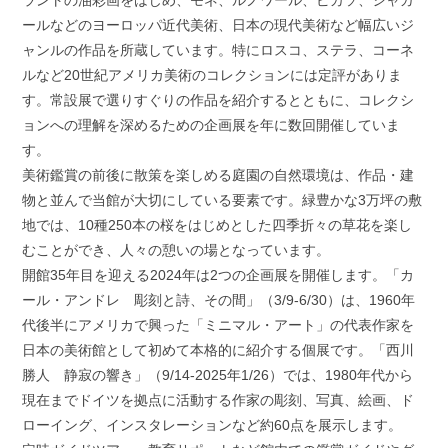
ールなどのヨーロッパ近代美術、日本の現代美術など幅広いジ
ャンルの作品を所蔵しています。特にロスコ、ステラ、コーネ
ルなど20世紀アメリカ美術のコレクションには定評がありま
す。常設展で選りすぐりの作品を紹介するとともに、コレクシ
ョンへの理解を深めるための企画展を年に数回開催していま
す。
美術鑑賞の前後に散策を楽しめる庭園の自然環境は、作品・建
物と並んで当館が大切にしている要素です。緑豊かな3万坪の敷
地では、10種250本の桜をはじめとした四季折々の草花を楽し
むことができ、人々の憩いの場となっています。
開館35年目を迎える2024年は2つの企画展を開催します。「カ
ール・アンドレ 彫刻と詩、その間」（3/9-6/30）は、1960年
代後半にアメリカで興った「ミニマル・アート」の代表作家を
日本の美術館として初めて本格的に紹介する個展です。「西川
勝人 静寂の響き」（9/14-2025年1/26）では、1980年代から
現在までドイツを拠点に活動する作家の彫刻、写真、絵画、ド
ローイング、インスタレーションなど約60点を展示します。