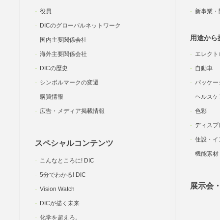
役員
新事業・
DICのグローバルネットワーク
用途から
国内主要関係会社
海外主要関係会社
エレクト
DICの歴史
自動車
シンボルマークの変遷
パッケー
購買情報
ヘルスケ
広告・メディア掲載情報
色彩
ディスプ
住設・イ
スペシャルコンテンツ
機能素材
こんなところに! DIC
5分でわかる! DIC
展示会
Vision Watch
DICが描く未来
化学を超えろ。