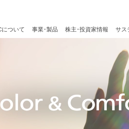
ICについて
事業･製品
株主･投資家情報
サス