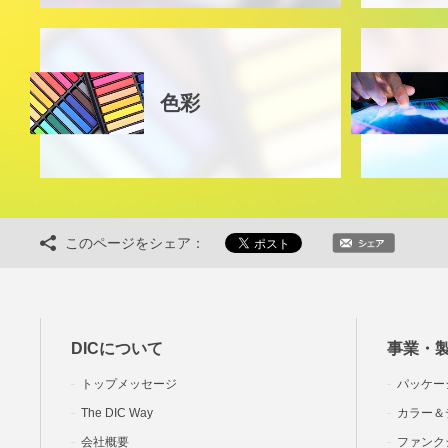
色彩
このページをシェア：
DICについて
事業・
トップメッセージ
パッケー
The DIC Way
カラー＆
会社概要
ファンク