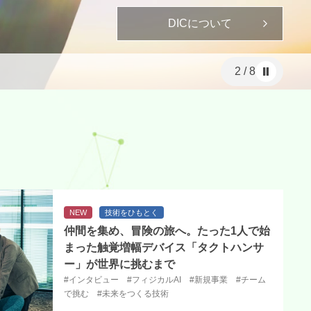
DICについて
3
/
8
NEW
技術をひもとく
仲間を集め、冒険の旅へ。たった1人で始
まった触覚増幅デバイス「タクトハンサ
ー」が世界に挑むまで
#インタビュー #フィジカルAI #新規事業 #チーム
で挑む #未来をつくる技術