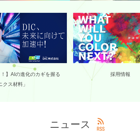
中！】AIの進化のカギを握る
採用情報
ニクス材料」
ニュース