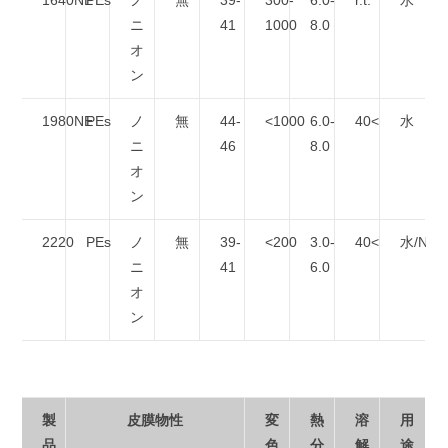
1640NE
PEs
ノ
無
39-
300-
6.0-
r.t.
水
ニ
41
1000
8.0
オ
ン
1980NE
PEs
ノ
無
44-
<1000
6.0-
40<
水
ニ
46
8.0
オ
ン
2220
PEs
ノ
無
39-
<200
3.0-
40<
水/NM
ニ
41
6.0
オ
ン
製
皮膜物性
変
熱
溶
用
品
色
分
解
途