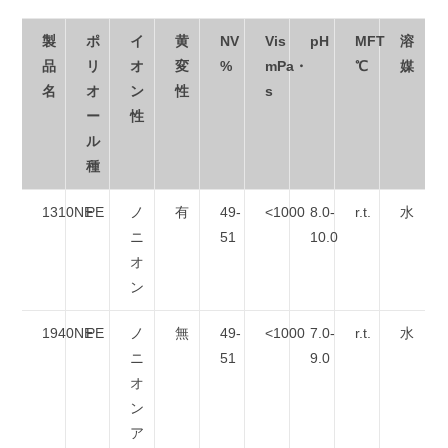
製
ポ
イ
黄
NV
Vis
pH
MFT
溶
品
リ
オ
変
%
mPa・
℃
媒
名
オ
ン
性
s
ー
性
ル
種
1310NE
PE
ノ
有
49-
<1000
8.0-
r.t.
水
ニ
51
10.0
オ
ン
1940NE
PE
ノ
無
49-
<1000
7.0-
r.t.
水
ニ
51
9.0
オ
ン
ア