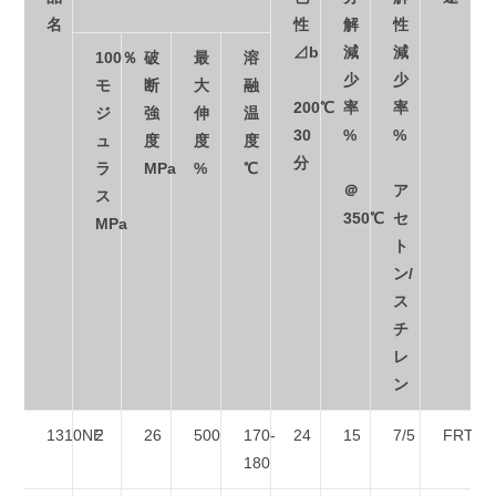
名
性
解
性
⊿b
減
減
100％
破
最
溶
少
少
モ
断
大
融
200℃
率
率
ジ
強
伸
温
30
%
%
ュ
度
度
度
分
ラ
MPa
%
℃
＠
ア
ス
350℃
セ
MPa
ト
ン/
ス
チ
レ
ン
1310NE
2
26
500
170-
24
15
7/5
FRTP
180