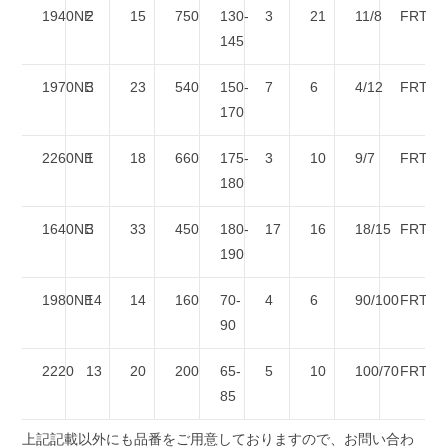
1940NE
2
15
750
130-
3
21
11/8
FRTP
145
1970NE
3
23
540
150-
7
6
4/12
FRTP
170
2260NE
1
18
660
175-
3
10
9/7
FRTP
180
1640NE
3
33
450
180-
17
16
18/15
FRTP/
190
1980NE
14
14
160
70-
4
6
90/100
FRTP/
90
2220
13
20
200
65-
5
10
100/70
FRTP/
85
上記記載以外にも品番をご用意しておりますので、お問い合わ