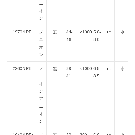
ニ
オ
ン
1970NE
PE
ノ
無
44-
<1000
5.0-
r.t.
水
ニ
46
8.0
オ
ン
2260NE
PE
ノ
無
39-
<1000
6.5-
r.t.
水
ニ
41
8.5
オ
ン
ア
ニ
オ
ン