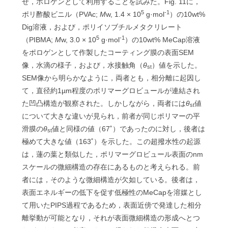
せ，ポロゲンとして利用することを試みた。Fig. 11に，
5
-1
ポリ酢酸ビニル（PVAc;
M
w, 1.4 × 10
g·mol
）の10wt%
Dig溶液，および，ポリイソブチルメタクリレート
5
-1
（PIBMA;
M
w, 3.0 × 10
g·mol
）の10wt% MeCap溶液
をポロゲンとして作製したコーティング膜の表面SEM
像，水滴の様子，および，水接触角（
θ
）値を示した。
st
SEM像から明らかなように，両者とも，相分離に起因し
て，直径約1µm程度のポリマーグロビュールが連結され
た凹凸構造が観察された。しかしながら，両者には
θ
値
st
について大きな違いが見られ，前者が同じポリマーの平
滑膜の
θ
値と同様の値（67˚）であったのに対し，後者は
st
極めて大きな値（163˚）を示した。この超撥水性の起源
は，蓮の葉と類似した，ポリマーグロビュール表面のnm
スケールの微細構造の存在にあるものと考えられる。前
者には，そのような微細構造が欠如している。後者は，
表面エネルギーの低下を促す低極性のMeCapを溶媒とし
て用いたPIPS過程であるため，表面近傍で発達した相分
離挙動が可能となり，それが表面微細構造の形成へとつ