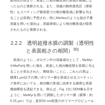
膨潤性が高まり，発達した相分離状態の形成が困難にな
ったものと推察される。また，溶媒の飽和蒸気圧（揮発
性）もコーティング膜表面での相分離形成に影響を与え
ることは容易に予想され，特にMeHexのような低分子量
溶媒を用いた場合は，溶媒揮発により相分離形成が阻害
されたものと推察される。
2.2.2 透明超撥水膜の調製（透明性
30)
と表面粗さの相関）
前述のように，ポロゲン中の溶媒成分として，MeMyr
やMePalを用いた場合，発達した相分離状態を容易に与え
ることが見出された。興味深いことに，これらの系は，
膜厚1 µm以下の薄いポリマー膜を形成させるコーティン
グ条件においても，相分離の形成に由来する緻密な表面
微細構造を誘起できる。例えば，Fig. 13にSEM像を示す
ように，MeMyrを用いて調製したポリマー膜（膜厚：約
0.25 µm）では，直径50 nm程度のポリマーグロビュール