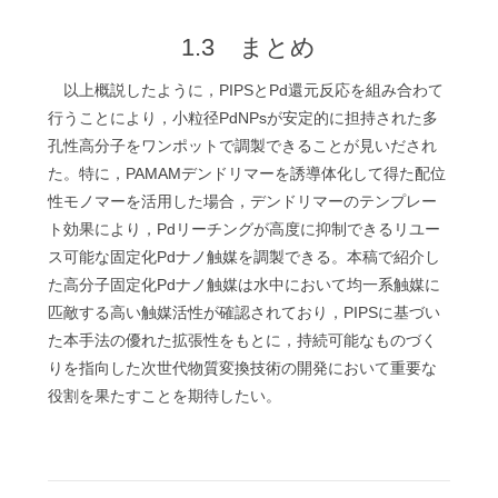
1.3 まとめ
以上概説したように，PIPSとPd還元反応を組み合わて
行うことにより，小粒径PdNPsが安定的に担持された多
孔性高分子をワンポットで調製できることが見いだされ
た。特に，PAMAMデンドリマーを誘導体化して得た配位
性モノマーを活用した場合，デンドリマーのテンプレー
ト効果により，Pdリーチングが高度に抑制できるリユー
ス可能な固定化Pdナノ触媒を調製できる。本稿で紹介し
た高分子固定化Pdナノ触媒は水中において均一系触媒に
匹敵する高い触媒活性が確認されており，PIPSに基づい
た本手法の優れた拡張性をもとに，持続可能なものづく
りを指向した次世代物質変換技術の開発において重要な
役割を果たすことを期待したい。