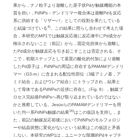
果から，ナノ粒子より遊離した原子状Pdが触媒機能の本
質を担い，PdNPs－デンドリマー複合体は遊離Pdを反応
系に供給する「リザーバ」としての役割を果たしている
4)
と結論づけている
。この結果に照らし合わせて考えた場
合，本研究のMP1では触媒反応後に反応液中にPd成分が
検出されないこと（前記）から，固定化担体から遊離し
たPd成分が触媒反応を引き起こすことは否定される。そ
こで，初期ステップとして基質の酸化的付加により遊離
したPd原子は，PdNPsの周辺に存在するPAMAMデンドリ
マー（G3-m）に含まれる配位性部位（3級アミノ基，ア
ミド結合，およびウレア結合）にトラップされ，結果と
して母体であるPdNPsの近傍に存在し（Fig. 8），触媒プ
ロセス完結後PdNPsへ再び取り込まれているのではない
かと推察している。JesúsらのPAMAMデンドリマーを用
16)
いた均一系PdNPs触媒の結果
はこの仮説を支持し，ま
た，前記の触媒反応前後においてPdNPsのモルフォロジ
ーや結晶状態に変化がないという結果はこの仮説と矛盾
しない。本研究のMP1は，ユニークな階層的Pdキャプチ