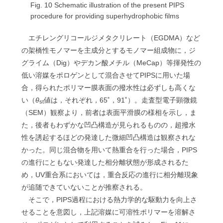
Fig. 10 Schematic illustration of the present PIPS
procedure for providing superhydrophobic films
エチレングリコールジメタクリレート（EGDMA）など
の架橋性モノマーを主成分とするモノマー組成物に，ジ
グライム（Dig）やデカン酸メチル（MeCap）等揮発性の
低い溶媒をポロゲンとして混合させてPIPSに用いた場
合，得られたポリマー膜表面の撥水性は必ずしも高くな
い（
θ
値は，それぞれ，65˚，91˚）。走査型電子顕微鏡
st
（SEM）観察より，前者は表面平滑膜の様相を示し，ま
た，後者もわずかな凹凸構造が見られるものの，超撥水
性を誘起するほどの発達した微細凹凸構造は観察されな
かった。同じ混合物を用いて熱重合を行った場合，PIPS
の進行にともない発達した相分離状態が形成されるた
め，UV重合系においては，重合反応の進行に相分離現象
が追随できていないことが推察される。
そこで，PIPS過程における熱力学的な駆動力を向上さ
せることを意図し，上記溶媒に可溶性ポリマーを溶解さ