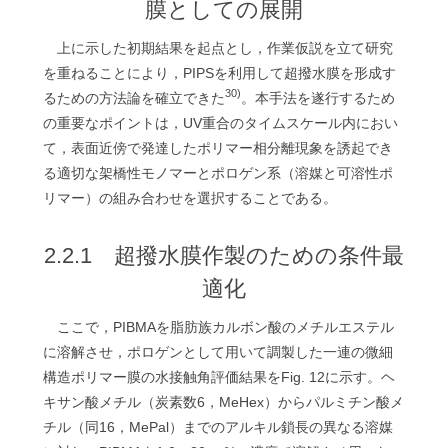
膜としての展開
上に示した初期結果を起点とし，作業仮説を立て研究
を重ねることにより，PIPSを利用して超撥水膜を形成す
30)
るための方法論を確立できた
。本手法を遂行するため
の重要なポイントは，UV重合のタイムスケール内におい
て，表面近傍で発達したポリマー相分離現象を誘起でき
る適切な架橋性モノマーとポロゲン系（溶媒と可溶性ポ
リマー）の組み合わせを選択することである。
2.2.1 超撥水膜作製のための条件最
適化
ここで，PIBMAを脂肪族カルボン酸のメチルエステル
に溶解させ，ポロゲンとして用いて調製した一連の微細
構造ポリマー膜の水接触角評価結果をFig. 12に示す。ヘ
キサン酸メチル（炭素数6，MeHex）からパルミチン酸メ
チル（同16，MePal）までのアルキル鎖長の異なる溶媒