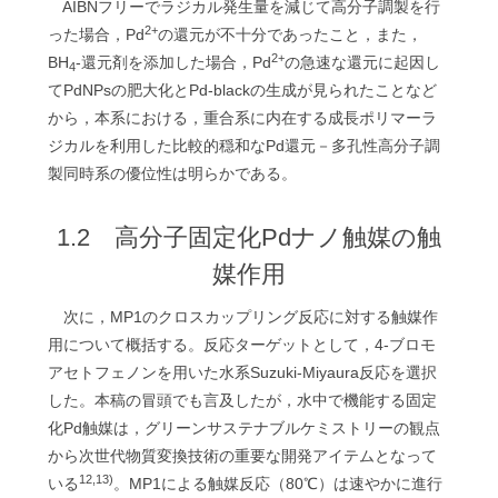
AIBNフリーでラジカル発生量を減じて高分子調製を行
2+
った場合，Pd
の還元が不十分であったこと，また，
2+
BH
-還元剤を添加した場合，Pd
の急速な還元に起因し
4
てPdNPsの肥大化とPd-blackの生成が見られたことなど
から，本系における，重合系に内在する成長ポリマーラ
ジカルを利用した比較的穏和なPd還元－多孔性高分子調
製同時系の優位性は明らかである。
1.2 高分子固定化Pdナノ触媒の触
媒作用
次に，MP1のクロスカップリング反応に対する触媒作
用について概括する。反応ターゲットとして，4-ブロモ
アセトフェノンを用いた水系Suzuki-Miyaura反応を選択
した。本稿の冒頭でも言及したが，水中で機能する固定
化Pd触媒は，グリーンサステナブルケミストリーの観点
から次世代物質変換技術の重要な開発アイテムとなって
12,13)
いる
。MP1による触媒反応（80℃）は速やかに進行