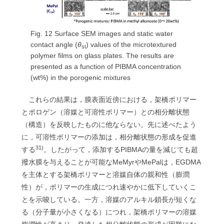
Fig. 12 Surface SEM images and static water
contact angle (
θ
) values of the microtextured
st
polymer films on glass plates. The results are
presented as a function of PIBMA concentration
(wt%) in the porogenic mixtures
これらの結果は，膜表面近傍における，架橋ポリマー
とポロゲン（溶媒と可溶性ポリマー）との相分離状態
（構造）を反映したものに他ならない。先に述べたよう
に，可溶性ポリマーの添加は，相分離状態の形成を促進
31)
する
。したがって，添加するPIBMAの量を減じても超
撥水膜を与えることが可能なMeMyrやMePalは，EGDMA
を主体とする架橋ポリマーと溶媒自体の親和性（膨潤
性）が，ポリマーの生成につれ速やかに低下していくこ
とを示唆している。一方，溶媒のアルキル鎖長が短くな
る（分子量が小さくなる）につれ，架橋ポリマーの溶媒