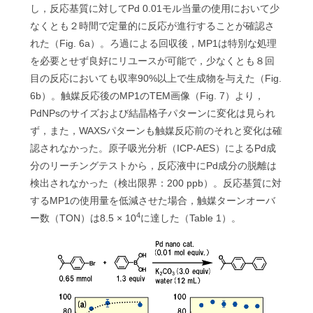
し，反応基質に対してPd 0.01モル当量の使用において少
なくとも２時間で定量的に反応が進行することが確認さ
れた（Fig. 6a）。ろ過による回収後，MP1は特別な処理
を必要とせず良好にリユースが可能で，少なくとも８回
目の反応においても収率90%以上で生成物を与えた（Fig.
6b）。触媒反応後のMP1のTEM画像（Fig. 7）より，
PdNPsのサイズおよび結晶格子パターンに変化は見られ
ず，また，WAXSパターンも触媒反応前のそれと変化は確
認されなかった。原子吸光分析（ICP-AES）によるPd成
分のリーチングテストから，反応液中にPd成分の脱離は
検出されなかった（検出限界：200 ppb）。反応基質に対
するMP1の使用量を低減させた場合，触媒ターンオーバ
4
ー数（TON）は8.5 × 10
に達した（Table 1）。