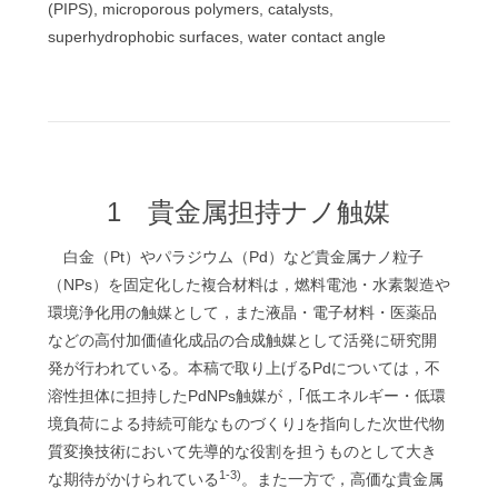
(PIPS), microporous polymers, catalysts,
superhydrophobic surfaces, water contact angle
1 貴金属担持ナノ触媒
白金（Pt）やパラジウム（Pd）など貴金属ナノ粒子
（NPs）を固定化した複合材料は，燃料電池・水素製造や
環境浄化用の触媒として，また液晶・電子材料・医薬品
などの高付加価値化成品の合成触媒として活発に研究開
発が行われている。本稿で取り上げるPdについては，不
溶性担体に担持したPdNPs触媒が，｢低エネルギー・低環
境負荷による持続可能なものづくり｣を指向した次世代物
質変換技術において先導的な役割を担うものとして大き
1-3)
な期待がかけられている
。また一方で，高価な貴金属