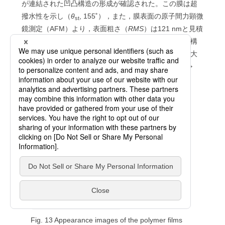
が連結された凹凸構造の形成が確認された。この膜は超
撥水性を示し（
θ
, 155˚），また，膜表面の原子間力顕微
st
鏡測定（AFM）より，表面粗さ（
RMS
）は121 nmと見積
もられた。このような比較的小さな構造的単位により構
成されるという特徴により，この膜の可視光透過率は大
幅に向上し，例えば，波長600 nmの入射光の透過率 >
95%であり，高い透明性を示した。
Fig. 13 Appearance images of the polymer films