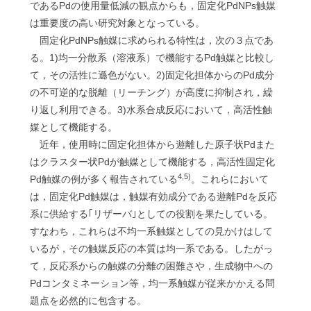
であるPdの使用量低減の観点からも，固定化PdNPs触媒
は重要度の高い研究対象となっている。
固定化PdNPs触媒に求められる特性は，次の３点であ
る。1)均一分散系（溶液系）で機能するPd触媒と比較し
て，その活性に遜色がない。2)固定化担体からのPd成分
の不可逆的な脱離（リーチング）が高度に抑制され，繰
り返し利用できる。3)水系合成反応において，高活性触
媒として機能する。
近年，使用時に固定化担体から遊離した原子状Pdまた
はクラスター状Pdが触媒として機能する，高活性固定化
4,5)
Pd触媒の例が多く報告されている
。これらにおいて
は，固定化Pd触媒は，触媒有効成分である遊離Pdを反応
系に供給する｢リザーバ｣としての役割を果たしている。
すなわち，これらは不均一系触媒としての見かけはして
いるが，その触媒反応の本質は均一系である。したがっ
て，反応系からの触媒の分離の困難さや，生成物中への
Pdコンタミネーション等，均一系触媒が従来かかえる問
題点を必然的に包含する。