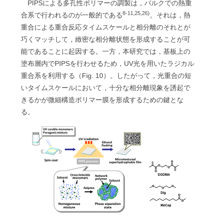
PIPSによる多孔性ポリマーの調製は，バルクでの熱重
8-11,25,26)
合系で行われるのが一般的である
。それは，熱
重合による重合反応タイムスケールと相分離のそれとが
巧くマッチして，緻密な相分離状態を形成することが可
能であることに起因する。一方，本研究では，基板上の
塗布層内でPIPSを行わせるため，UV光を用いたラジカル
重合系を利用する（Fig. 10）。したがって，光重合の短
いタイムスケールにおいて，十分な相分離現象を誘起で
きるかが微細構造ポリマー膜を形成するための鍵とな
る。