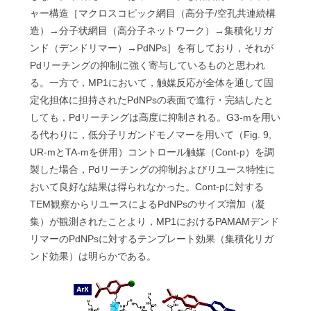
ャー構造［マクロスコピック網目（高分子/空孔共連続構
造）→分子状網目（高分子ネットワーク）→集積化リガ
ンド（デンドリマー）→PdNPs］を有しており，それが
Pdリーチングの抑制に強く寄与しているものと思われ
る。一方で，MP1において，触媒反応が全体を通して固
定化担体に担持されたPdNPsの表面で進行・完結したと
しても，Pdリーチングは高度に抑制される。G3-mを用い
る代わりに，低分子リガンドモノマーを用いて（Fig. 9,
UR-mとTA-mを併用）コントロール触媒（Cont-p）を調
製した場合，Pdリーチングの抑制およびリユース特性に
おいて良好な結果は得られなかった。Cont-pに対する
TEM観察からリユースによるPdNPsのサイズ増加（凝
集）が観測されたことより，MP1におけるPAMAMデンド
リマーのPdNPsに対するテンプレート効果（集積化リガ
ンド効果）は明らかである。