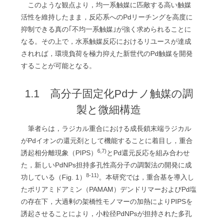
このような観点より，均一系触媒に匹敵する高い触媒
活性を維持したまま，反応系へのPdリーチングを高度に
抑制できる真の｢不均一系触媒｣が強く求められることに
なる。その上で，水系触媒反応におけるリユースが達成
されれば，環境負荷を極力抑えた新世代のPd触媒を開発
することが可能となる。
1.1 高分子固定化Pdナノ触媒の調
製と微細構造
筆者らは，ラジカル重合における成長鎖末端ラジカル
がPdイオンの還元剤として機能することに着目し，重合
6,7)
誘起相分離現象（PIPS）
とPd還元反応を組み合わせ
た，新しいPdNPs担持多孔性高分子の調製法の開発に成
8-11)
功している（Fig. 1）
。本研究では，重合基を導入し
たポリアミドアミン（PAMAM）デンドリマーおよびPd塩
の存在下，大過剰の架橋性モノマーの加熱によりPIPSを
誘起させることにより，小粒径PdNPsが担持された多孔