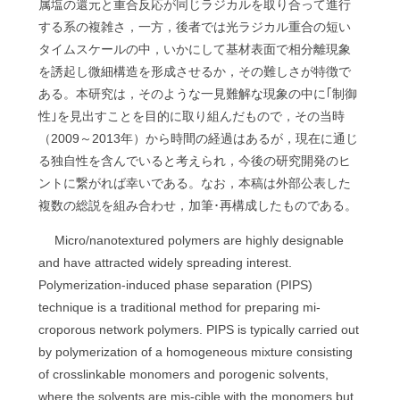
属塩の還元と重合反応が同じラジカルを取り合って進行
する系の複雑さ，一方，後者では光ラジカル重合の短い
タイムスケールの中，いかにして基材表面で相分離現象
を誘起し微細構造を形成させるか，その難しさが特徴で
ある。本研究は，そのような一見難解な現象の中に｢制御
性｣を見出すことを目的に取り組んだもので，その当時
（2009～2013年）から時間の経過はあるが，現在に通じ
る独自性を含んでいると考えられ，今後の研究開発のヒ
ントに繋がれば幸いである。なお，本稿は外部公表した
複数の総説を組み合わせ，加筆･再構成したものである。
Micro/nanotextured polymers are highly designable
and have attracted widely spreading interest.
Polymerization-induced phase separation (PIPS)
technique is a traditional method for preparing mi-
croporous network polymers. PIPS is typically carried out
by polymerization of a homogeneous mixture consisting
of crosslinkable monomers and porogenic solvents,
where the solvents are mis-cible with the monomers but