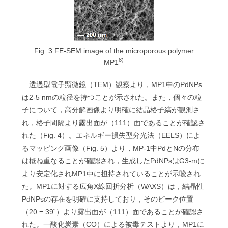
Fig. 3 FE-SEM image of the microporous polymer
8)
MP1
透過型電子顕微鏡（TEM）観察より，MP1中のPdNPs
は2-5 nmの粒径を持つことが示された。また，個々の粒
子について，高分解画像より明確に結晶格子縞が観測さ
れ，格子間隔より露出面が（111）面であることが確認さ
れた（Fig. 4）。エネルギー損失型分光法（EELS）によ
るマッピング画像（Fig. 5）より，MP-1中PdとNの分布
は概ね重なることが確認され，生成したPdNPsはG3-mに
より安定化されMP1中に担持されていることが示唆され
た。MP1に対する広角X線回折分析（WAXS）は，結晶性
PdNPsの存在を明確に支持しており，そのピーク位置
（2θ = 39˚）より露出面が（111）面であることが確認さ
れた。一酸化炭素（CO）による被毒テストより，MP1に