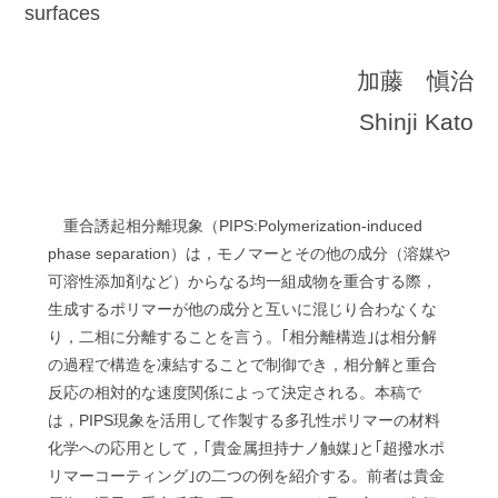
surfaces
加藤 愼治
Shinji Kato
重合誘起相分離現象（PIPS:Polymerization-induced
phase separation）は，モノマーとその他の成分（溶媒や
可溶性添加剤など）からなる均一組成物を重合する際，
生成するポリマーが他の成分と互いに混じり合わなくな
り，二相に分離することを言う。｢相分離構造｣は相分解
の過程で構造を凍結することで制御でき，相分解と重合
反応の相対的な速度関係によって決定される。本稿で
は，PIPS現象を活用して作製する多孔性ポリマーの材料
化学への応用として，｢貴金属担持ナノ触媒｣と｢超撥水ポ
リマーコーティング｣の二つの例を紹介する。前者は貴金