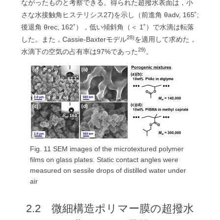
ながったものと考察できる。得られた超撥水表面は，小
さな水接触角ヒステリシス27)を示し（前進角 θadv, 165˚;
後退角 θrec, 162˚），低い傾斜角（＜ 1˚）で水滴は転落
28)
した。また，Cassie-Baxterモデル
を適用して求めた，
29)
水滴下の空気の占有率は97%であった
。
Fig. 11 SEM images of the microtextured polymer
films on glass plates. Static contact angles were
measured on sessile drops of distilled water under
air
2.2 微細構造ポリマー膜の超撥水