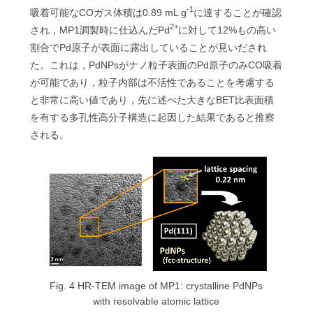
-1
吸着可能なCOガス体積は0.89 mL g
に達することが確認
2+
され，MP1調製時に仕込んだPd
に対して12%もの高い
割合でPd原子が表面に露出していることが見いだされ
た。これは，PdNPsがナノ粒子表面のPd原子のみCO吸着
が可能であり，粒子内部は不活性であることを考慮する
と非常に高い値であり，先に述べた大きなBET比表面積
を有する多孔性高分子構造に起因した結果であると推察
される。
Fig. 4 HR-TEM image of MP1: crystalline PdNPs
with resolvable atomic lattice