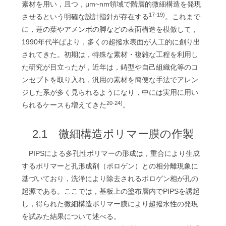
素材を用い，且つ，µm~nm領域で階層的微細構造を発現
17-19)
させるという明確な設計指針が存在する
。これまで
に，蓮の葉やアメンボの脚などの表面構造を模倣して，
1990年代半ばより，多くの超撥水表面が人工的に創り出
されてきた。初期は，特殊な素材・複雑な工程を利用し
た研究が目立ったが，近年は，鋳型や自己組織化等のコ
ンセプトを取り入れ，汎用の素材を簡便な手法でアレン
ジした系が多く見られるようになり，中には実用に用い
20-24)
られるケースも増えてきた
。
2.1 微細構造ポリマー膜の作製
PIPSによる多孔性ポリマーの形成は，重合により生成
するポリマーと孔形成剤（ポロゲン）との相分離現象に
基づいており，洗浄により除去されるポロゲン相が孔の
起源である。ここでは，基板上の塗布層内でPIPSを誘起
し，得られた微細構造ポリマー膜により超撥水性の発現
を試みた結果について述べる。