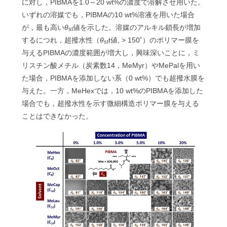
に対し，PIBMAを1.0～20 wt%の濃度で溶解させ用いた。
いずれの溶媒でも，PIBMAの10 wt%溶液を用いた場合
が，最も高い
θ
値を示した。溶媒のアルキル鎖長が増加
st
するにつれ，超撥水性（
θ
t値, > 150˚）のポリマー膜を
st
与えるPIBMAの濃度範囲が増大し，興味深いことに，ミ
リスチン酸メチル（炭素数14，MeMyr）やMePalを用い
た場合，PIBMAを添加しない系（0 wt%）でも超撥水膜を
与えた。一方，MeHexでは，10 wt%のPIBMAを添加した
場合でも，超撥水性を示す微細構造ポリマー膜を与える
ことはできなかった。