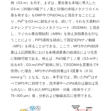
例（G3-m）を示す。まずは，重合基を末端に導入した
G3-m（30個の3級アミノ基と32個の末端メタクリロイル
基を有する）をDMF中でPd(OAc)
と混合することによ
2
2+
り，Pd
をG3-mに錯化させる。続いて，それを大過剰の
エチレングリコールジメタクリレート（EGDMA）と混合
し，ラジカル重合開始剤（AIBN）を加え加熱重合を行な
うことにより，PIPS過程を経由して固定化Pdナノ触媒
（MP1）を得ることができる。ここで，MP1中のPd担持
量は上記調製系における各構成要素の組成比により任意
に制御可能である。例えば，Pd/3級アミノ基（G3-m中）
2+
比を4/3，G3-mのPd
錯体に対してEGDMAを質量比で9
倍用いた場合，MP1中のPd担持量は3.3質量％（0.31
-1
2+
mmol g
）となる。なお，本手法では，用いたPd
はす
べてMP1中に担持でき，洗浄液中へのPd成分は漏出は見
られない。得られたMP1は粉砕・分級（粉体サイズ :
75~300 µm）後，分析および触媒反応に使用できる。