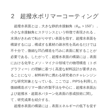
2 超撥水ポリマーコーティング
超撥水表面とは，大きな静的水接触角（
θ
, > 150˚），
st
小さな水接触角ヒステリシスという特徴で表現される，
水滴がきわめて転がりやすい表面を指す。超撥水表面を
構築するには，構成する素材の疎水性を高めるだけでは
不十分で，微細な凹凸構造を巧みに表面に配することが
必要である。したがって，超撥水表面の構築には，表面
における化学とメソ－マイクロ領域での物理構造（トポ
グラフィー）の理解に基づく高度な材料設計が要求され
ることになり，材料科学に携わる研究者のチャレンジン
グな研究対象となっている。ここでは，PIPSを利用した
微細構造ポリマー膜の作製手法を中心に，超撥水表面お
よび超撥水・超親水パターン化表面の形成技術に関し
て，研究成果を紹介する。
超撥水表面の構築には，表面エネルギーの低下を促す