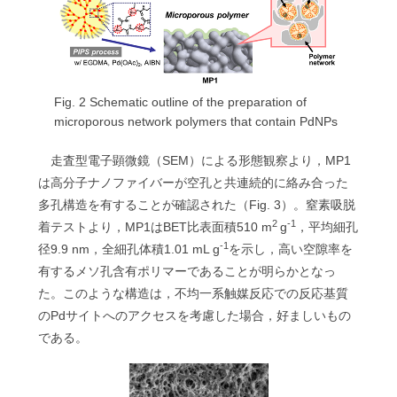
Fig. 2 Schematic outline of the preparation of
microporous network polymers that contain PdNPs
走査型電子顕微鏡（SEM）による形態観察より，MP1
は高分子ナノファイバーが空孔と共連続的に絡み合った
多孔構造を有することが確認された（Fig. 3）。窒素吸脱
2
-1
着テストより，MP1はBET比表面積510 m
g
，平均細孔
-1
径9.9 nm，全細孔体積1.01 mL g
を示し，高い空隙率を
有するメソ孔含有ポリマーであることが明らかとなっ
た。このような構造は，不均一系触媒反応での反応基質
のPdサイトへのアクセスを考慮した場合，好ましいもの
である。