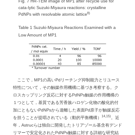
Fig. 7 HR-TEM image of MP1 after recycle use for
cata-lytic Suzuki-Miyaura reactions: crystalline
8)
PdNPs with resolvable atomic lattice
Table 1 Suzuki-Miyaura Reactions Examined with a
Low Amount of MP1
ここで，MP1の高いPdリーチング抑制能力とリユース
特性について，その触媒作用機構に基づき考察する。ク
ロスカップリング反応に対するPdNPs触媒の作用機構の
１つとして，基質である芳香族ハロゲン化物の酸化的付
加にともないPdNPsから遊離した表面Pd原子が触媒反応
14,15)
を担うことが提唱されている（動的平衡機構）
。近
年，Astrucらは独自に開発したトリアゾール基含有デンド
リマーで安定化されたPdNPs触媒に対する詳細な研究結