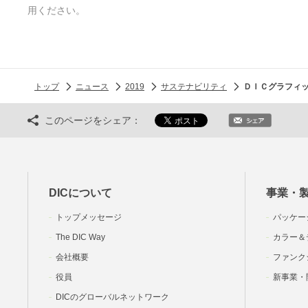
用ください。
トップ
ニュース
2019
サステナビリティ
ＤＩＣグラフィッ
このページをシェア：
DICについて
事業・
トップメッセージ
パッケー
The DIC Way
カラー＆
会社概要
ファンク
役員
新事業・
DICのグローバルネットワーク