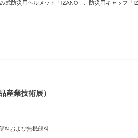
み式防災用ヘルメット「IZANO」、防災用キャップ「IZA
 化粧品産業技術展）
有機顔料および無機顔料