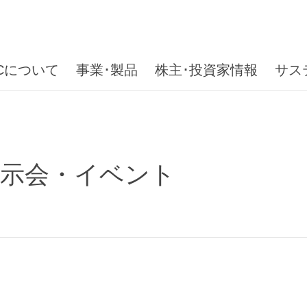
ICについて
事業･製品
株主･投資家情報
サス
ト
展示会・イベント