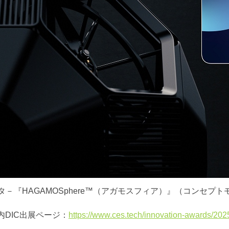
－『HAGAMOSphere™（アガモスフィア）』（コンセプ
内DIC出展ページ：
https://www.ces.tech/innovation-awards/20