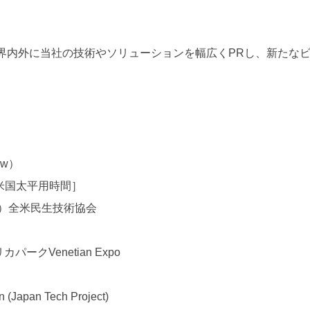
する業界内外に当社の技術やソリューションを幅広くPRし、新た
ow）
T米国太平用時間］
n（CTA）全米民生技術協会
クVenetian Expo
an Tech Project)