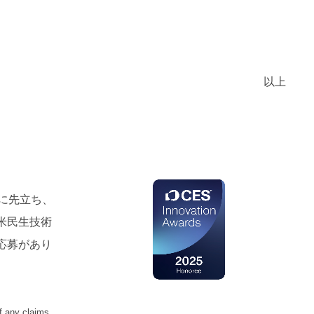
以上
」に先立ち、
米民生技術
上の応募があり
f any claims