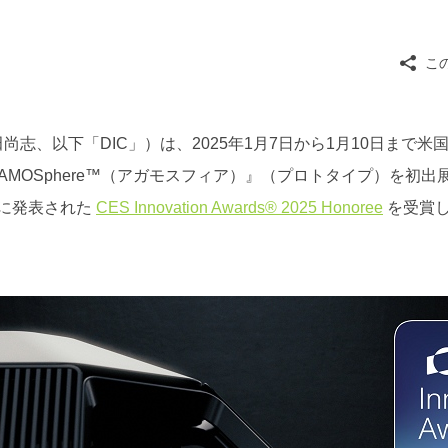
こ
尚志、以下「DIC」）は、2025年1月7日から1月10日ま
AMOSphere™（アガモスフィア）』（プロトタイプ）を初
）に発表された
CES Innovation Awards® 2025 Honoree
を受賞しま