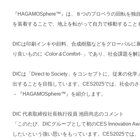
『HAGAMOSphere™』は、８つのプロペラの回
を装着することで、地上を転がって自力で移動すること
DICは印刷インキや顔料、合成樹脂などをグローバル
り良いものに
-Color＆Comfort-
」であり、社会課題を解
DICは「Direct to Society」をコンセプト
出することを目指しています。CES2025では、社会
－『HAGAMOSphere™』を紹介します。
DIC 代表取締役社長執行役員 池田尚志のコメント
「このたび、DICグループとして初のCES Innovat
したいという強い思いをもっています。CES2025では