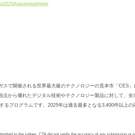
rds/2025/hagamosphere/
リカ・ラスベガスで開催される世界最大級のテクノロジーの見本市「CES
の観点から優れたデジタル技術やテクノロジー製品に対して、全
tion）が表彰するプログラムです。2025年は過去最多となる3,400件以
mitted to the judges. CTA did not verify the accuracy of any submission or o