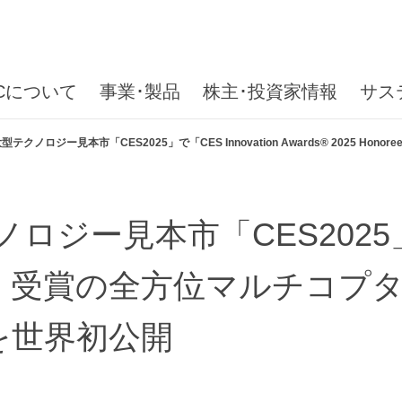
ICについて
事業･製品
株主･投資家情報
サス
クノロジー見本市「CES2025」で「CES Innovation Awards® 2025 H
ー見本市「CES2025」で「C
noree」受賞の全方位マルチコプ
』を世界初公開