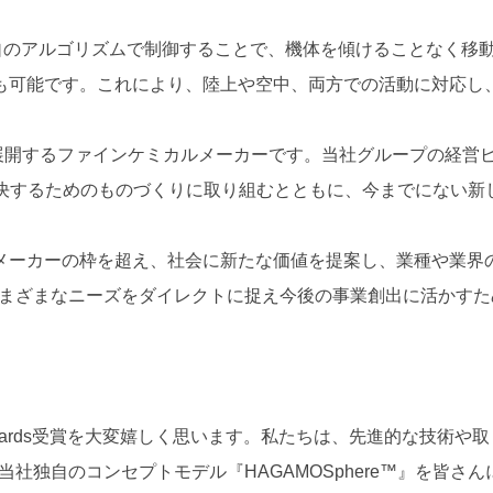
転を独自のアルゴリズムで制御することで、機体を傾けることなく
も可能です。これにより、陸上や空中、両方での活動に対応し
に展開するファインケミカルメーカーです。当社グループの経営
決するためのものづくりに取り組むとともに、今までにない新
に、従来の化学メーカーの枠を超え、社会に新たな価値を提案し、業
のさまざまなニーズをダイレクトに捉え今後の事業創出に活かすた
ion Awards受賞を大変嬉しく思います。私たちは、先進的な
、当社独自のコンセプトモデル『HAGAMOSphere™』を皆