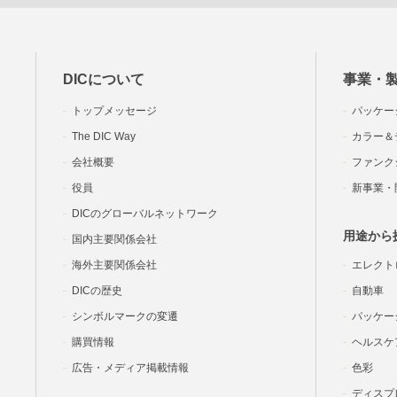
DICについて
事業・
トップメッセージ
パッケー
The DIC Way
カラー＆
会社概要
ファンク
役員
新事業・
DICのグローバルネットワーク
用途から
国内主要関係会社
海外主要関係会社
エレクト
DICの歴史
自動車
シンボルマークの変遷
パッケー
購買情報
ヘルスケ
広告・メディア掲載情報
色彩
ディスプ