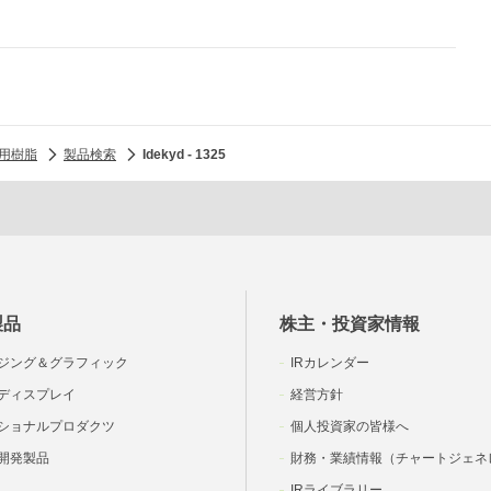
用樹脂
製品検索
Idekyd - 1325
製品
株主・投資家情報
ジング＆グラフィック
IRカレンダー
ディスプレイ
経営方針
ショナルプロダクツ
個人投資家の皆様へ
開発製品
財務・業績情報（チャートジェネ
IRライブラリー