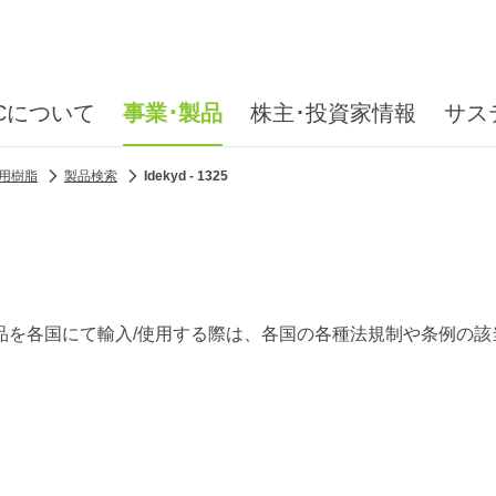
ICについて
事業･製品
株主･投資家情報
サス
用樹脂
製品検索
Idekyd - 1325
品を各国にて輸入/使用する際は、各国の各種法規制や条例の該