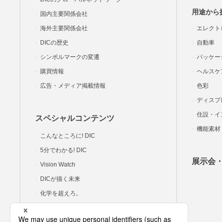
用途から
国内主要関係会社
海外主要関係会社
エレクト
DICの歴史
自動車
シンボルマークの変遷
パッケー
購買情報
ヘルスケ
広告・メディア掲載情報
色彩
ディスプ
住設・イ
スペシャルコンテンツ
機能素材
こんなところに! DIC
5分でわかる! DIC
展示会
Vision Watch
DICが描く未来
化学を超えろ。
DIC岡里帆の研究室