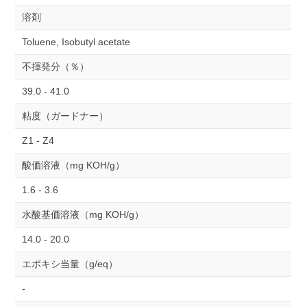
溶剤
Toluene, Isobutyl acetate
不揮発分（％）
39.0 - 41.0
粘度（ガードナー）
Z1 - Z4
酸価溶液（mg KOH/g）
1.6 - 3.6
水酸基価溶液（mg KOH/g）
14.0 - 20.0
エポキシ当量（g/eq）
-