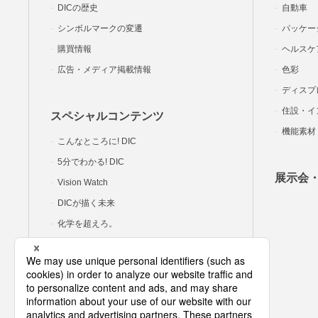
DICの歴史
自動車
シンボルマークの変遷
パッケー
購買情報
ヘルスケ
広告・メディア掲載情報
色彩
ディスプ
住設・イ
スペシャルコンテンツ
機能素材
こんなところに! DIC
5分でわかる! DIC
展示会
Vision Watch
DICが描く未来
化学を超えろ。
DIC岡里帆の研究室