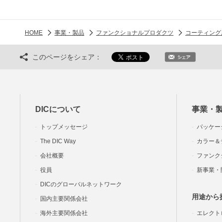
HOME
事業・製品
ファンクショナルプロダクツ
コーティング
このページをシェア：
DICについて
事業・
トップメッセージ
パッケー
The DIC Way
カラー＆
会社概要
ファンク
役員
新事業・
DICのグローバルネットワーク
用途から
国内主要関係会社
海外主要関係会社
エレクト