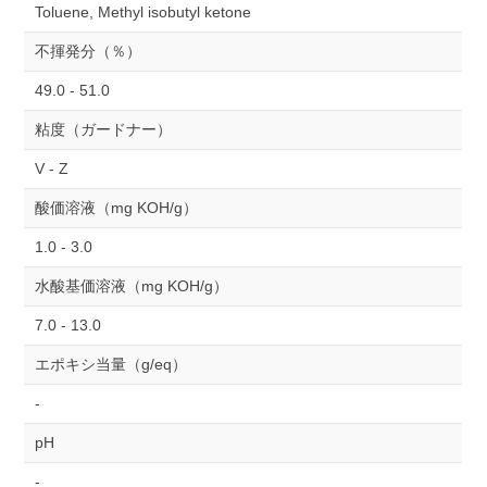
Toluene, Methyl isobutyl ketone
不揮発分（％）
49.0 - 51.0
粘度（ガードナー）
V - Z
酸価溶液（mg KOH/g）
1.0 - 3.0
水酸基価溶液（mg KOH/g）
7.0 - 13.0
エポキシ当量（g/eq）
-
pH
-