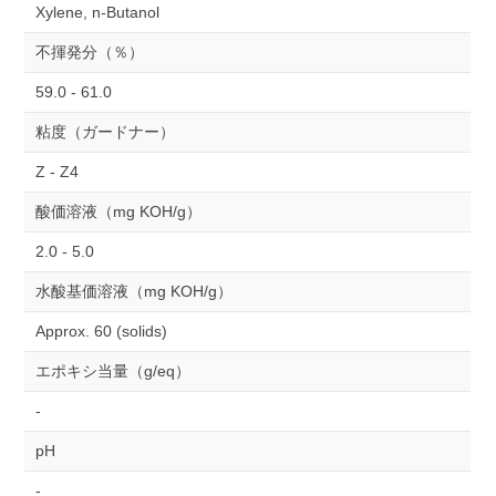
Xylene, n-Butanol
不揮発分（％）
59.0 - 61.0
粘度（ガードナー）
Z - Z4
酸価溶液（mg KOH/g）
2.0 - 5.0
水酸基価溶液（mg KOH/g）
Approx. 60 (solids)
エポキシ当量（g/eq）
-
pH
-