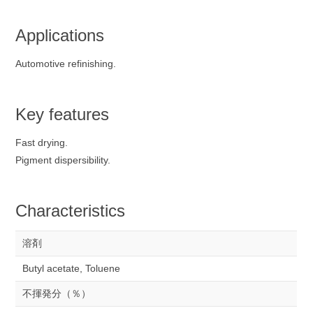
Applications
Automotive refinishing.
Key features
Fast drying.
Pigment dispersibility.
Characteristics
溶剤
Butyl acetate, Toluene
不揮発分（％）