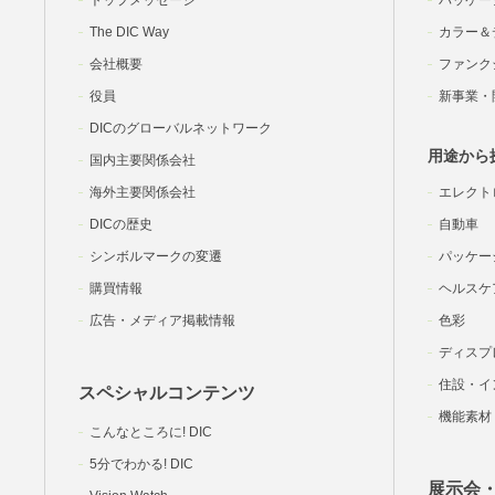
トップメッセージ
パッケー
The DIC Way
カラー＆
会社概要
ファンク
役員
新事業・
DICのグローバルネットワーク
用途から
国内主要関係会社
海外主要関係会社
エレクト
DICの歴史
自動車
シンボルマークの変遷
パッケー
購買情報
ヘルスケ
広告・メディア掲載情報
色彩
ディスプ
住設・イ
スペシャルコンテンツ
機能素材
こんなところに! DIC
5分でわかる! DIC
展示会