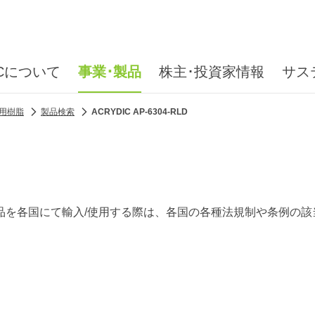
ICについて
事業･製品
株主･投資家情報
サス
用樹脂
製品検索
ACRYDIC AP-6304-RLD
品を各国にて輸入/使用する際は、各国の各種法規制や条例の該