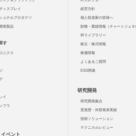
ジング＆グラフィック
IRカレンダー
ディスプレイ
経営方針
ショナルプロダクツ
個人投資家の皆様へ
開発製品
財務・業績情報（チャートジェネ
IRライブラリー
探す
株主・株式情報
ロニクス
株価情報
よくあるご質問
ジ
ESG関連
ア
研究開発
レイ
研究開発拠点
ンフラ
受賞歴・外部発表実績
技術ソリューション
テクニカルレビュー
・イベント