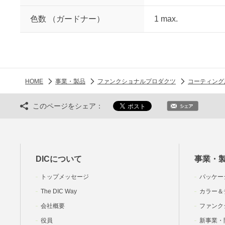
色数 （ガードナー）
1 max.
HOME
事業・製品
ファンクショナルプロダクツ
コーティング
このページをシェア：
DICについて
事業・
トップメッセージ
パッケー
The DIC Way
カラー＆
会社概要
ファンク
役員
新事業・