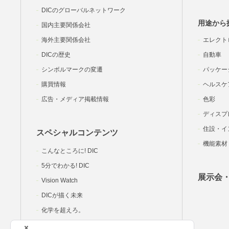
DICのグローバルネットワーク
用途から
国内主要関係会社
海外主要関係会社
エレクト
DICの歴史
自動車
シンボルマークの変遷
パッケー
購買情報
ヘルスケ
広告・メディア掲載情報
色彩
ディスプ
住設・イ
スペシャルコンテンツ
機能素材
こんなところに! DIC
5分でわかる! DIC
展示会
Vision Watch
DICが描く未来
化学を超えろ。
DIC岡里帆の研究室