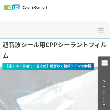
超音波シール用CPPシーラントフィル
ム
【省エネ・高速化・省人化】超音波で包装ラインを刷新
togg
navi