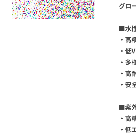
グロ
■水
・高
・低V
・多
・高
・安
■紫
・高
・低