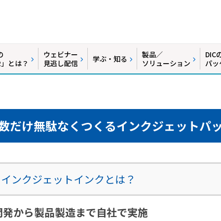
の
ウェビナー
製品／
DI
学ぶ・知る
R」とは？
見逃し配信
ソリューション
パッ
数だけ無駄なくつくるインクジェットパ
Cのインクジェットインクとは？
開発から製品製造まで自社で実施