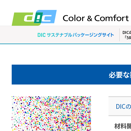
DIC
「5
必要な
DI
材料