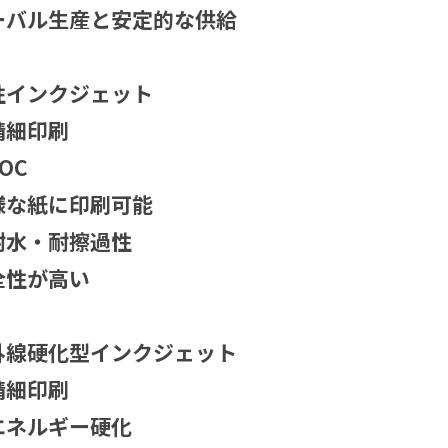
ーバル生産と安定的な供給
性インクジェット
精細印刷
OC
様な紙に印刷可能
耐水・耐擦過性
全性が高い
外線硬化型インクジェット
精細印刷
エネルギー硬化