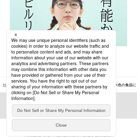
『DIC岡里帆の研究室』スピルリナ篇
HOME
スペシャルコンテンツ
こんなところに! DIC
青や水色の食品に
このページをシェア：
シェア
COPYRIGHT © DIC CORPORATION ALL RIGHTS RESERVED.